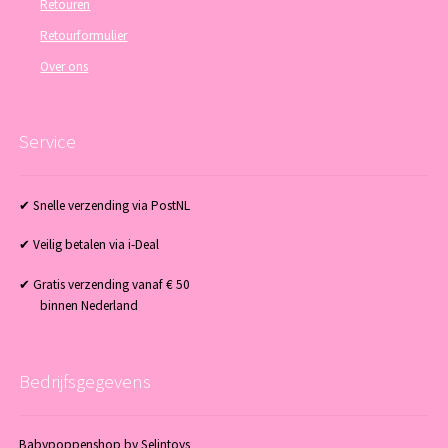
Retouren
Retourformulier
Over ons
Service
✔ Snelle verzending via PostNL
✔ Veilig betalen via i-Deal
✔ Gratis verzending vanaf € 50
binnen Nederland
Bedrijfsgegevens
Babypoppenshop by Selintoys