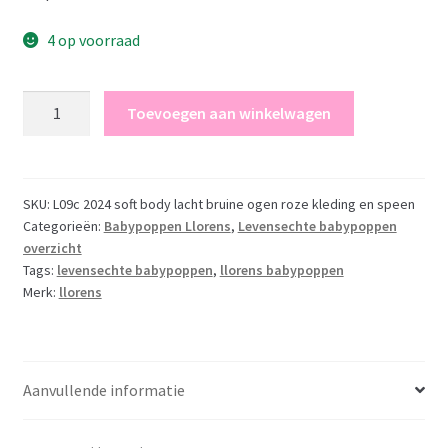
4 op voorraad
Llorens
Toevoegen aan winkelwagen
levensechte
babypop
soft
body
SKU:
L09c 2024 soft body lacht bruine ogen roze kleding en speen
Categorieën:
Babypoppen Llorens
,
Levensechte babypoppen
baby
overzicht
pop
Tags:
levensechte babypoppen
,
llorens babypoppen
bruine
Merk:
llorens
ogen
geluid
speen
42
Aanvullende informatie
cm
aantal