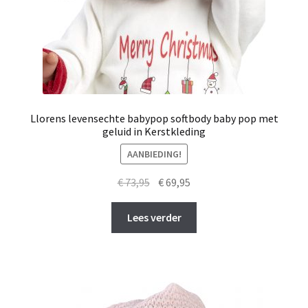
Llorens levensechte babypop softbody baby pop met
geluid in Kerstkleding
AANBIEDING!
Oorspronkelijke
Huidige
€
73,95
€
69,95
prijs
prijs
was:
is:
Lees verder
€ 73,95.
€ 69,95.