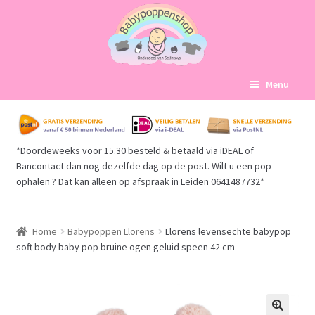
Ga
Ga
Menu
door
naar
naar
de
Home
navigatie
inhoud
*Doordeweeks voor 15.30 besteld & betaald via iDEAL of
Subme
Babypoppen Afdelingen
Bancontact dan nog dezelfde dag op de post. Wilt u een pop
uitvou
ophalen ? Dat kan alleen op afspraak in Leiden 0641487732*
Subme
Over ons
uitvou
Mijn account
Home
Babypoppen Llorens
Llorens levensechte babypop
soft body baby pop bruine ogen geluid speen 42 cm
Winkelmand
Afrekenen