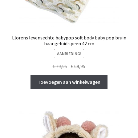
Llorens levensechte babypop soft body baby pop bruin
haar geluid speen 42 cm
AANBIEDING!
Oorspronkelijke
Huidige
€
79,95
€
69,95
prijs
prijs
was:
is:
Toevoegen aan winkelwagen
€ 79,95.
€ 69,95.