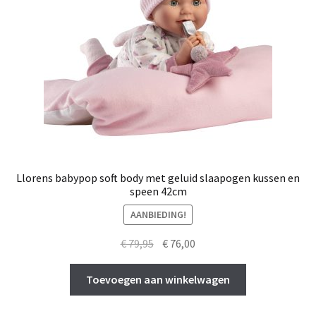
Llorens babypop soft body met geluid slaapogen kussen en
speen 42cm
AANBIEDING!
Oorspronkelijke
Huidige
€
79,95
€
76,00
prijs
prijs
was:
is:
Toevoegen aan winkelwagen
€ 79,95.
€ 76,00.