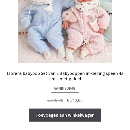
Llorens babypop Set van 2 Babypoppen in kleding speen 42
cm – met geluid
AANBIEDING!
Oorspronkelijke
Huidige
€
149,90
€
140,00
prijs
prijs
was:
is:
Toevoegen aan winkelwagen
€ 149,90.
€ 140,00.