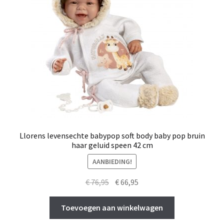
Llorens levensechte babypop soft body baby pop bruin
haar geluid speen 42 cm
AANBIEDING!
Oorspronkelijke
Huidige
€
76,95
€
66,95
prijs
prijs
was:
is:
Toevoegen aan winkelwagen
€ 76,95.
€ 66,95.