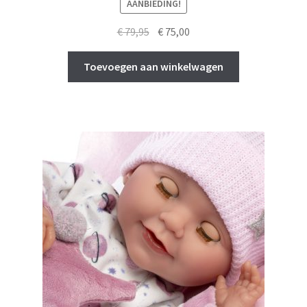
AANBIEDING!
Oorspronkelijke
Huidige
€
79,95
€
75,00
prijs
prijs
was:
is:
Toevoegen aan winkelwagen
€ 79,95.
€ 75,00.