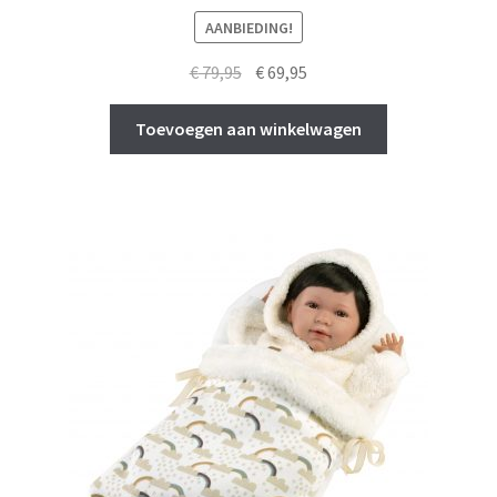
AANBIEDING!
Oorspronkelijke
Huidige
€
79,95
€
69,95
prijs
prijs
was:
is:
Toevoegen aan winkelwagen
€ 79,95.
€ 69,95.