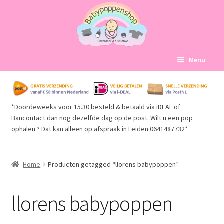
Ga
Ga
Menu
door
naar
naar
de
Home
navigatie
inhoud
*Doordeweeks voor 15.30 besteld & betaald via iDEAL of
Subme
Babypoppen Afdelingen
Bancontact dan nog dezelfde dag op de post. Wilt u een pop
uitvou
ophalen ? Dat kan alleen op afspraak in Leiden 0641487732*
Subme
Over ons
uitvou
Mijn account
Home
Producten getagged “llorens babypoppen”
Winkelmand
llorens babypoppen
Afrekenen