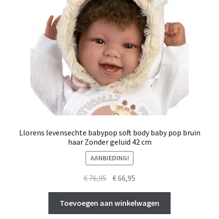
Llorens levensechte babypop soft body baby pop bruin
haar Zonder geluid 42 cm
AANBIEDING!
Oorspronkelijke
Huidige
€
76,95
€
66,95
prijs
prijs
was:
is:
Toevoegen aan winkelwagen
€ 76,95.
€ 66,95.