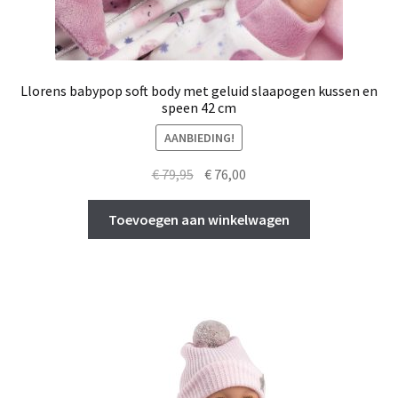
Llorens babypop soft body met geluid slaapogen kussen en
speen 42 cm
AANBIEDING!
Oorspronkelijke
Huidige
€
79,95
€
76,00
prijs
prijs
was:
is:
Toevoegen aan winkelwagen
€ 79,95.
€ 76,00.