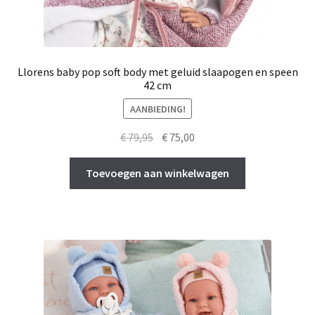
Llorens baby pop soft body met geluid slaapogen en speen
42 cm
AANBIEDING!
Oorspronkelijke
Huidige
€
79,95
€
75,00
prijs
prijs
was:
is:
Toevoegen aan winkelwagen
€ 79,95.
€ 75,00.