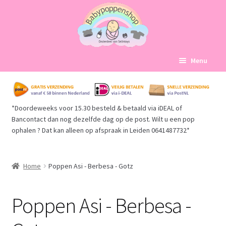
Ga
Ga
Menu
door
naar
naar
de
Home
navigatie
inhoud
*Doordeweeks voor 15.30 besteld & betaald via iDEAL of
Subme
Babypoppen Afdelingen
Bancontact dan nog dezelfde dag op de post. Wilt u een pop
uitvou
ophalen ? Dat kan alleen op afspraak in Leiden 0641487732*
Levensechte babypoppen overzicht
Babypoppen grote maat zonder kleding
Home
Poppen Asi - Berbesa - Gotz
Babypoppen Llorens
Poppen Asi - Berbesa -
Babypoppen Antonio Juan