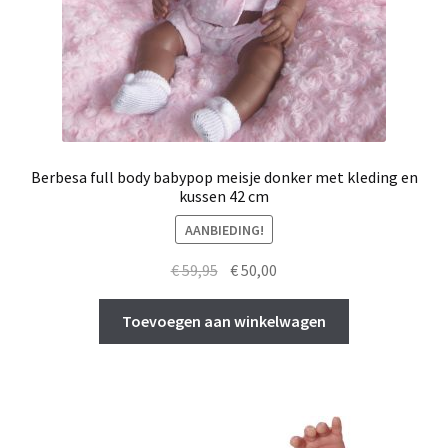
Berbesa full body babypop meisje donker met kleding en
kussen 42 cm
AANBIEDING!
Oorspronkelijke
Huidige
€
59,95
€
50,00
prijs
prijs
was:
is:
Toevoegen aan winkelwagen
€ 59,95.
€ 50,00.