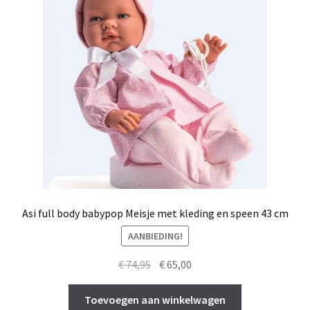
Asi full body babypop Meisje met kleding en speen 43 cm
AANBIEDING!
Oorspronkelijke
Huidige
€
74,95
€
65,00
prijs
prijs
was:
is:
Toevoegen aan winkelwagen