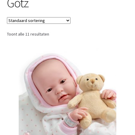
Gotz
Babypoppen Jongen – Jongens poppen
Poppen Gotz & Paola Reina
Toont alle 11 resultaten
Poppen donker & getint
Poppen met haar
Poppen met slaapogen
Babypoppen grote maat met kleding
babypoppen geschikt voor ouderen met Dementie
Poppenkleding – Poppen Accessoires