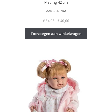
kleding 42 cm
AANBIEDING!
Oorspronkelijke
Huidige
€
64,95
€
40,00
prijs
prijs
was:
is:
Toevoegen aan winkelwagen
€ 64,95.
€ 40,00.