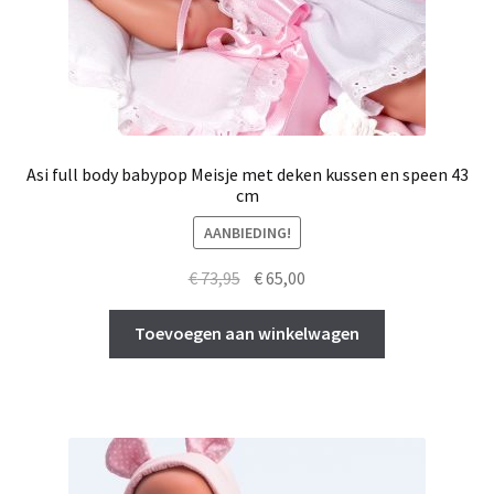
Asi full body babypop Meisje met deken kussen en speen 43
cm
AANBIEDING!
Oorspronkelijke
Huidige
€
73,95
€
65,00
prijs
prijs
was:
is:
Toevoegen aan winkelwagen
€ 73,95.
€ 65,00.