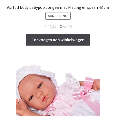
Asi full body babypop Jongen met kleding en speen 43 cm
AANBIEDING!
Oorspronkelijke
Huidige
€
74,95
€
65,00
prijs
prijs
was:
is:
Toevoegen aan winkelwagen
€ 74,95.
€ 65,00.