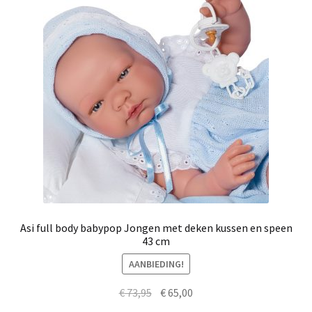
Asi full body babypop Jongen met deken kussen en speen
43 cm
AANBIEDING!
Oorspronkelijke
Huidige
€
73,95
€
65,00
prijs
prijs