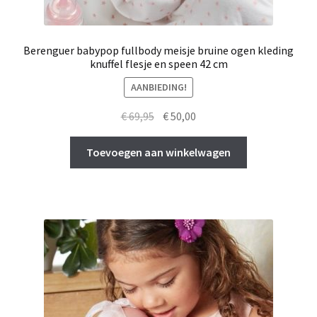
Subme
Over ons
uitvou
Mijn account
Berenguer babypop fullbody meisje bruine ogen kleding
knuffel flesje en speen 42 cm
Winkelmand
AANBIEDING!
Oorspronkelijke
Huidige
€
69,95
€
50,00
Afrekenen
prijs
prijs
was:
is:
Toevoegen aan winkelwagen
€ 69,95.
€ 50,00.