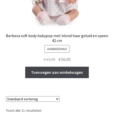
Berbesa soft body babypop met blond haar geluid en speen
42 cm
AANBIEDING!
Oorspronkelijke
Huidige
€
63,95
€
50,00
prijs
prijs
was:
is:
Toevoegen aan winkelwagen
€ 63,95.
€ 50,00.
Toont alle 11 resultaten