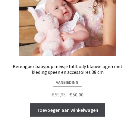
Berenguer babypop meisje fullbody blauwe ogen met
kleding speen en accessoires 38 cm
AANBIEDING!
Oorspronkelijke
Huidige
€
59,95
€
50,00
prijs
prijs
was:
is:
Toevoegen aan winkelwagen
€ 59,95.
€ 50,00.