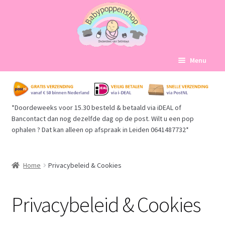
Ga
Ga
Menu
door
naar
naar
de
Home
navigatie
inhoud
*Doordeweeks voor 15.30 besteld & betaald via iDEAL of
Subme
Babypoppen Afdelingen
Bancontact dan nog dezelfde dag op de post. Wilt u een pop
uitvou
ophalen ? Dat kan alleen op afspraak in Leiden 0641487732*
Subme
Over ons
uitvou
Contact
Home
Privacybeleid & Cookies
Algemene Voorwaarden
Privacybeleid & Cookies
Privacybeleid & Cookies