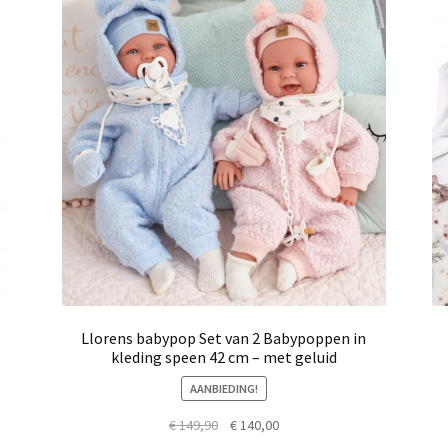
Llorens babypop Set van 2 Babypoppen in
kleding speen 42 cm – met geluid
AANBIEDING!
Oorspronkelijke
Huidige
€
149,90
€
140,00
prijs
prijs