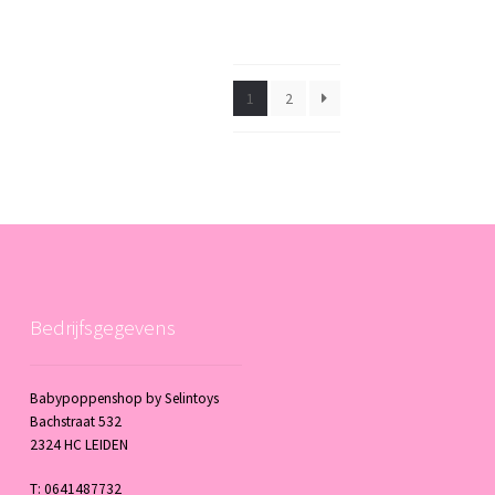
1
2
Bedrijfsgegevens
Babypoppenshop by Selintoys
Bachstraat 532
2324 HC LEIDEN
T: 0641487732