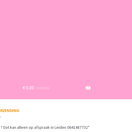
€
0,00
0 items
? Dat kan alleen op afspraak in Leiden 0641487732*