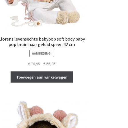
Llorens levensechte babypop soft body baby
pop bruin haar geluid speen 42 cm
AANBIEDING!
Oorspronkelijke
Huidige
€
76,95
€
66,95
prijs
prijs
was:
is:
Toevoegen aan winkelwagen
€ 76,95.
€ 66,95.