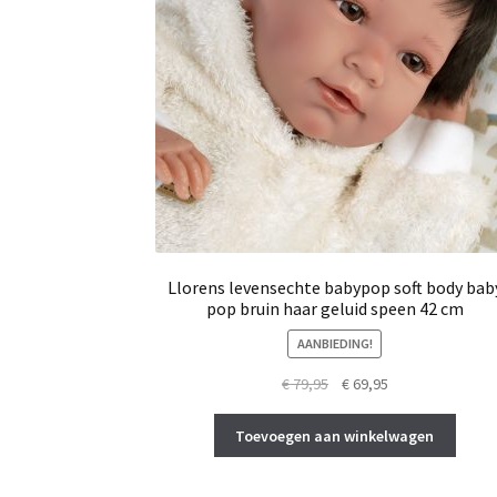
Llorens levensechte babypop soft body bab
pop bruin haar geluid speen 42 cm
AANBIEDING!
Oorspronkelijke
Huidige
€
79,95
€
69,95
prijs
prijs
was:
is:
Toevoegen aan winkelwagen
€ 79,95.
€ 69,95.