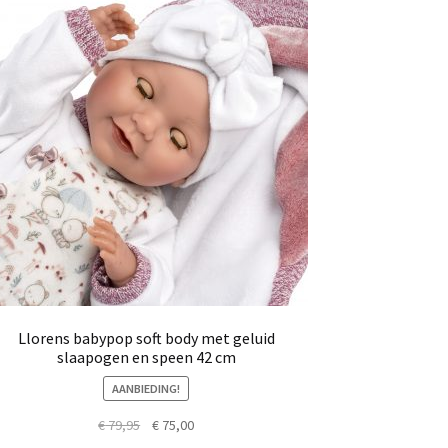
Llorens babypop soft body met geluid
slaapogen en speen 42 cm
AANBIEDING!
Oorspronkelijke
Huidige
€
79,95
€
75,00
prijs
prijs