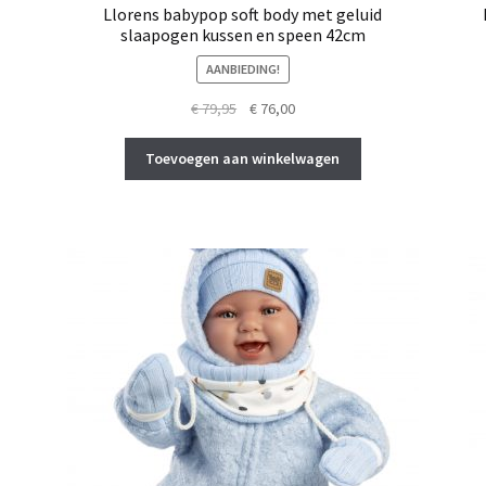
Llorens babypop soft body met geluid
slaapogen kussen en speen 42cm
AANBIEDING!
Oorspronkelijke
Huidige
€
79,95
€
76,00
prijs
prijs
was:
is:
Toevoegen aan winkelwagen
€ 79,95.
€ 76,00.