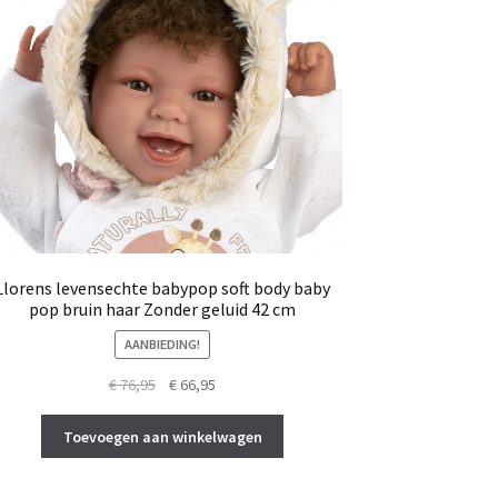
Llorens levensechte babypop soft body baby
pop bruin haar Zonder geluid 42 cm
AANBIEDING!
Oorspronkelijke
Huidige
€
76,95
€
66,95
prijs
prijs
was:
is:
Toevoegen aan winkelwagen
€ 76,95.
€ 66,95.