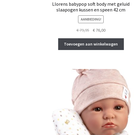
Llorens babypop soft body met geluid
slaapogen kussen en speen 42 cm
AANBIEDING!
Oorspronkelijke
Huidige
€
79,95
€
76,00
prijs
prijs
was:
is:
Toevoegen aan winkelwagen
€ 79,95.
€ 76,00.