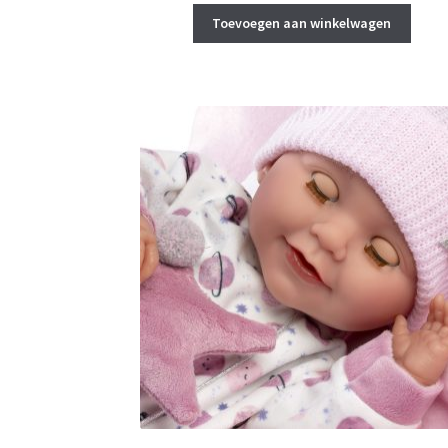
was:
is:
Toevoegen aan winkelwagen
€ 79,95.
€ 75,00.