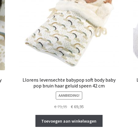
y
Llorens levensechte babypop soft body baby
pop bruin haar geluid speen 42 cm
AANBIEDING!
Oorspronkelijke
Huidige
€
79,95
€
69,95
prijs
prijs
was:
is:
Toevoegen aan winkelwagen
€ 79,95.
€ 69,95.