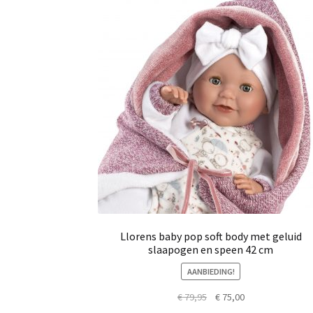
Llorens baby pop soft body met geluid
slaapogen en speen 42 cm
AANBIEDING!
Oorspronkelijke
Huidige
€
79,95
€
75,00
prijs
prijs