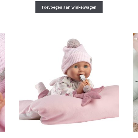
was:
is:
Toevoegen aan winkelwagen
€ 149,90.
€ 140,00.