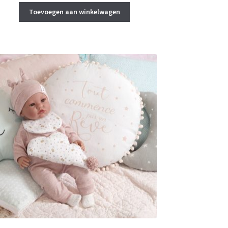
was:
is:
Toevoegen aan winkelwagen
€ 79,95.
€ 75,00.