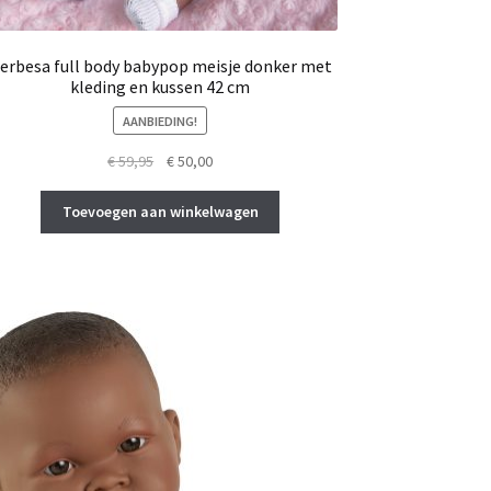
erbesa full body babypop meisje donker met
kleding en kussen 42 cm
AANBIEDING!
Oorspronkelijke
Huidige
€
59,95
€
50,00
prijs
prijs
was:
is:
Toevoegen aan winkelwagen
€ 59,95.
€ 50,00.