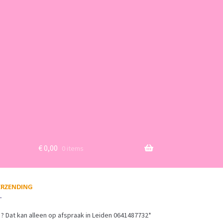
€
0,00
0 items
? Dat kan alleen op afspraak in Leiden 0641487732*