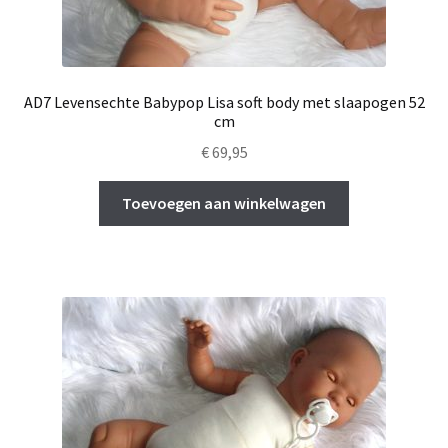
Subme
Over ons
uitvou
Mijn account
AD7 Levensechte Babypop Lisa soft body met slaapogen 52
Winkelmand
cm
€
69,95
Afrekenen
Toevoegen aan winkelwagen