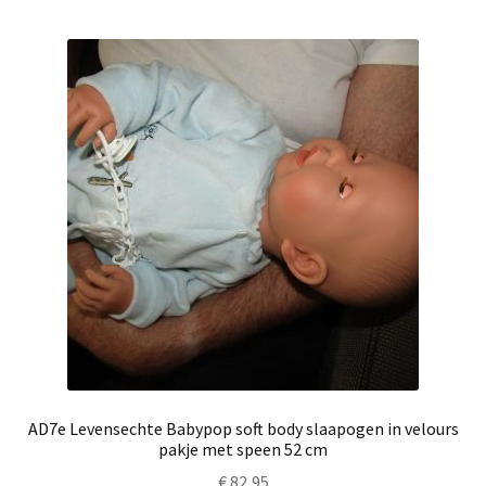
AD7e Levensechte Babypop soft body slaapogen in velours
pakje met speen 52 cm
€
82,95