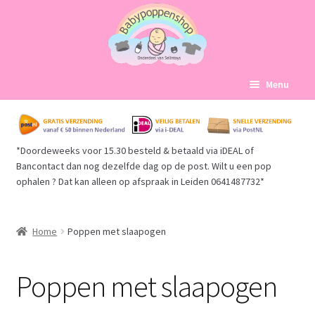
Ga
Ga
Menu
door
naar
naar
de
Home
navigatie
inhoud
*Doordeweeks voor 15.30 besteld & betaald via iDEAL of
Subme
Babypoppen Afdelingen
Bancontact dan nog dezelfde dag op de post. Wilt u een pop
uitvou
ophalen ? Dat kan alleen op afspraak in Leiden 0641487732*
Levensechte babypoppen overzicht
Babypoppen grote maat zonder kleding
Home
Poppen met slaapogen
Babypoppen Llorens
Poppen met slaapogen
Babypoppen Antonio Juan