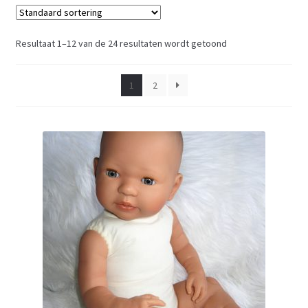
Babypoppen Jongen – Jongens poppen
Resultaat 1–12 van de 24 resultaten wordt getoond
Poppen Gotz & Paola Reina
1
2
Poppen donker & getint
Poppen met haar
Poppen met slaapogen
Babypoppen grote maat met kleding
babypoppen geschikt voor ouderen met Dementie
Poppenkleding – Poppen Accessoires