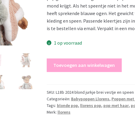
mond krijgt. Als het speentje niet in het mon
heeft sprekende blauwe ogen. Het gewicht v
kleding en speen. Passende kleertjes zijn 
is te bestellen via email. Verpakt in een mo
1 op voorraad
Llorens
Toevoegen aan winkelwagen
softbody
pop
blond
haar
SKU:
L18b 2024 blond jurkje brei vestje en speen
Categorieën:
Babypoppen Llorens
,
Poppen met
met
Tags:
blonde pop
,
llorens pop
,
pop met haar
,
po
geluid
Merk:
llorens
kleding
speen
42