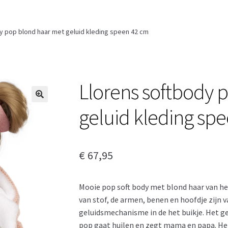
y pop blond haar met geluid kleding speen 42 cm
Llorens softbody 
geluid kleding sp
€
67,95
Mooie pop soft body met blond haar van het 
van stof, de armen, benen en hoofdje zijn v
geluidsmechanisme in de het buikje. Het ge
pop gaat huilen en zegt mama en papa. Het 