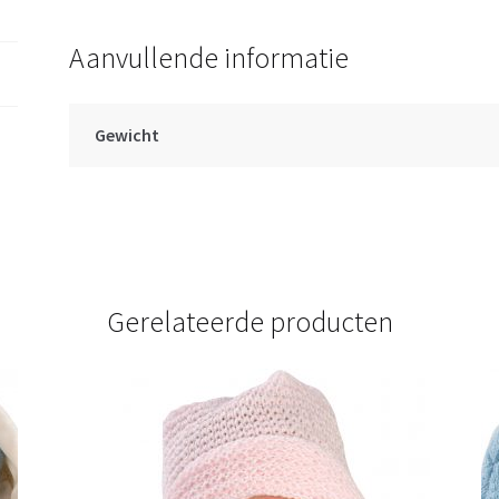
cm
aantal
Aanvullende informatie
Gewicht
Gerelateerde producten