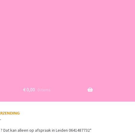
€
0,00
0 items
? Dat kan alleen op afspraak in Leiden 0641487732*