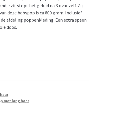
dje zit stopt het geluid na 3 x vanzelf. Zij
an deze babypop is ca 600 gram. Inclusief
in de afdeling poppenkleding. Een extra speen
oie doos.
 haar
p met lang haar