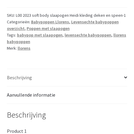
soft
body
SKU:
L00 2023 soft body slaapogen Heidi kleding deken en speen-1
Categorieën:
Babypoppen Llorens
,
Levensechte babypoppen
met
overzicht
,
Poppen met slaapogen
geluid
Tags:
babypop met slaapogen
,
levensechte babypoppen
,
llorens
slaapogen
babypoppen
en
Merk:
llorens
speen
42
cm
aantal
Beschrijving
Aanvullende informatie
Beschrijving
Product 1