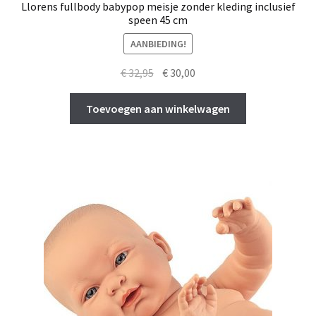
Llorens fullbody babypop meisje zonder kleding inclusief
speen 45 cm
AANBIEDING!
Oorspronkelijke
Huidige
€
32,95
€
30,00
prijs
prijs
was:
is:
Toevoegen aan winkelwagen
€ 32,95.
€ 30,00.