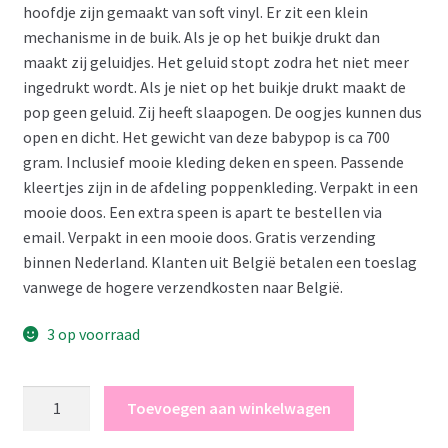
€ 79,95.
€ 75,00.
hoofdje zijn gemaakt van soft vinyl. Er zit een klein
mechanisme in de buik. Als je op het buikje drukt dan
maakt zij geluidjes. Het geluid stopt zodra het niet meer
ingedrukt wordt. Als je niet op het buikje drukt maakt de
pop geen geluid. Zij heeft slaapogen. De oogjes kunnen dus
open en dicht. Het gewicht van deze babypop is ca 700
gram. Inclusief mooie kleding deken en speen. Passende
kleertjes zijn in de afdeling poppenkleding. Verpakt in een
mooie doos. Een extra speen is apart te bestellen via
email. Verpakt in een mooie doos. Gratis verzending
binnen Nederland. Klanten uit België betalen een toeslag
vanwege de hogere verzendkosten naar België.
3 op voorraad
Llorens
Toevoegen aan winkelwagen
baby
pop