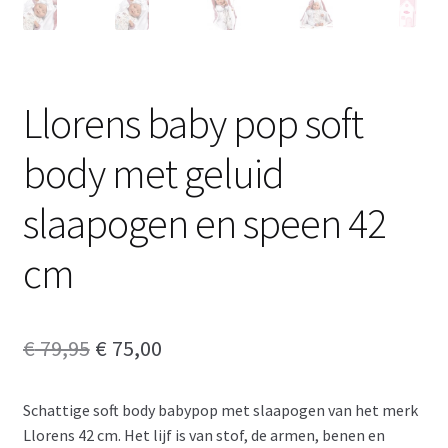
Llorens baby pop soft
body met geluid
slaapogen en speen 42
cm
Oorspronkelijke
Huidige
€
79,95
€
75,00
prijs
prijs
Schattige soft body babypop met slaapogen van het merk
was:
is:
Llorens 42 cm. Het lijf is van stof, de armen, benen en