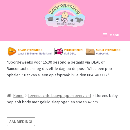
Ga
Ga
Menu
door
naar
naar
de
Home
navigatie
inhoud
*Doordeweeks voor 15.30 besteld & betaald via iDEAL of
Subme
Babypoppen Afdelingen
Bancontact dan nog dezelfde dag op de post. Wilt u een pop
uitvou
ophalen ? Dat kan alleen op afspraak in Leiden 0641487732*
Subme
Over ons
uitvou
Mijn account
Home
Levensechte babypoppen overzicht
Llorens baby
pop soft body met geluid slaapogen en speen 42 cm
Winkelmand
AANBIEDING!
Afrekenen