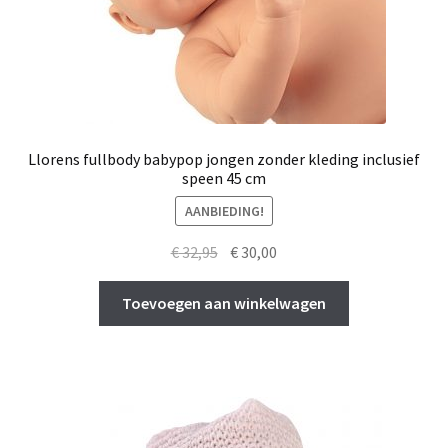
Llorens fullbody babypop jongen zonder kleding inclusief
speen 45 cm
AANBIEDING!
Oorspronkelijke
Huidige
€
32,95
€
30,00
prijs
prijs
was:
is:
Toevoegen aan winkelwagen
€ 32,95.
€ 30,00.