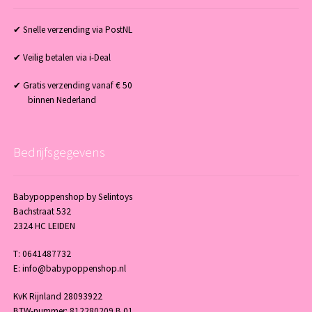
✔ Snelle verzending via PostNL
✔ Veilig betalen via i-Deal
✔ Gratis verzending vanaf € 50
binnen Nederland
Bedrijfsgegevens
Babypoppenshop by Selintoys
Bachstraat 532
2324 HC LEIDEN
T: 0641487732
E: info@babypoppenshop.nl
KvK Rijnland 28093922
BTW-nummer: 812280209.B.01