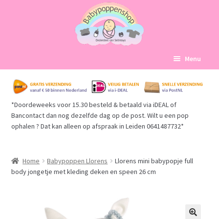
Ga
Ga
Menu
door
naar
naar
de
Home
navigatie
inhoud
*Doordeweeks voor 15.30 besteld & betaald via iDEAL of
Subme
Babypoppen Afdelingen
Bancontact dan nog dezelfde dag op de post. Wilt u een pop
uitvou
ophalen ? Dat kan alleen op afspraak in Leiden 0641487732*
Subme
Over ons
uitvou
Mijn account
Home
Babypoppen Llorens
Llorens mini babypopje full
body jongetje met kleding deken en speen 26 cm
Winkelmand
Afrekenen