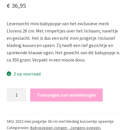
€
36,95
Levensecht mini babypopje van het exclusieve merk
Llorens 26 cm. Met rimpeltjes over het lichaam, naveltje
en geslacht. Het is dus een echt mini jongetje. Inclusief
kleding kussen en speen. Zij heeft een lief gezichtje en
sprekende blauwe ogen. Het gewicht van dit babypopje is
ca 350 gram. Verpakt in een mooie doos.
2 op voorraad
Llorens
Toevoegen aan winkelwagen
mini
babypopje
full
body
SKU:
2023 mini jongetje 26 cm met kleding kussentje speentje
Categorieën:
Babypoppen Jongen - Jongens poppen
,
jongetje