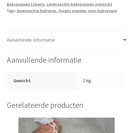
Babypoppen Llorens
,
Levensechte babypoppen overzicht
met
Tags:
levensechte babypop
,
llorens poppen
,
mini babypopje
kleding
deken
en
speen
Aanvullende informatie
26
cm
aantal
Aanvullende informatie
Gewicht
1 kg
Gerelateerde producten