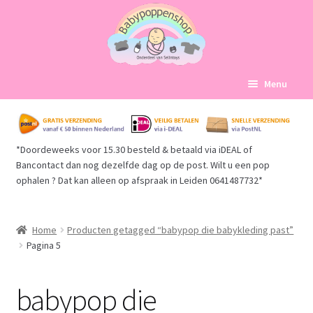
Ga
Ga
Menu
door
naar
naar
de
Home
navigatie
inhoud
*Doordeweeks voor 15.30 besteld & betaald via iDEAL of
Subme
Babypoppen Afdelingen
Bancontact dan nog dezelfde dag op de post. Wilt u een pop
uitvou
ophalen ? Dat kan alleen op afspraak in Leiden 0641487732*
Subme
Over ons
uitvou
Mijn account
Home
Producten getagged “babypop die babykleding past”
Pagina 5
Winkelmand
babypop die
Afrekenen