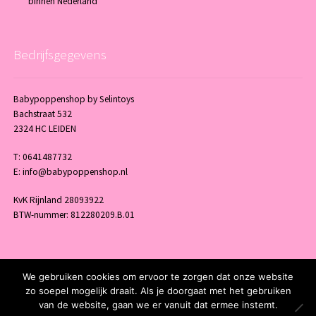
binnen Nederland
Bedrijfsgegevens
Babypoppenshop by Selintoys
Bachstraat 532
2324 HC LEIDEN
T: 0641487732
E: info@babypoppenshop.nl
KvK Rijnland 28093922
BTW-nummer: 812280209.B.01
We gebruiken cookies om ervoor te zorgen dat onze website
© 2024 Babypoppenshop - by Selintoys - Powered and maintained by
winkel
zo soepel mogelijk draait. Als je doorgaat met het gebruiken
van de website, gaan we er vanuit dat ermee instemt.