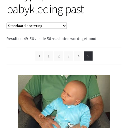
babykleding past
Resultaat 49–56 van de 56 resultaten wordt getoond
1
2
3
4
5