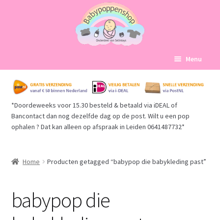
Ga
Ga
Menu
door
naar
naar
de
Home
navigatie
inhoud
*Doordeweeks voor 15.30 besteld & betaald via iDEAL of
Subme
Babypoppen Afdelingen
Bancontact dan nog dezelfde dag op de post. Wilt u een pop
uitvou
ophalen ? Dat kan alleen op afspraak in Leiden 0641487732*
Subme
Over ons
uitvou
Mijn account
Home
Producten getagged “babypop die babykleding past”
Winkelmand
babypop die
Afrekenen