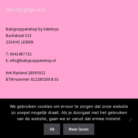
Bedrijfsgegevens
Babypoppenshop by Selintoys
Bachstraat 532
2324 HC LEIDEN
T: 0641487732
E: info@babypoppenshop.nl
KvK Rijnland 28093922
BTW-nummer: 812280209.B.01
We gebruiken cookies om ervoor te zorgen dat onze website
© 2026 Babypoppenshop - by Selintoys - Powered and maintained by
winkel
zo soepel mogelijk draait. Als je doorgaat met het gebruiken
van de website, gaan we er vanuit dat ermee instemt.
Ok
Meer lezen
0
Zoeken naar:
Zoeken