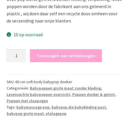
poppen worden door de fabrikant aan ons geleverd in
plastic , wij doen daar zelf een recycle doos omheen voor
de verzending naar onze klanten.
10 op voorraad
P17
Toevoegen aan winkelwagen
Grote
babypop
donker
voor
SKU:
60 cm soft body babypop donker
Categorieën:
Babypoppen grote maat zonder kleding
,
babymassage
Levensechte babypoppen overzicht
,
Poppen donker & getint
,
etalage
Poppen met slaapogen
babykleding
Tags:
babymassage pop
,
babypop die babykleding past
,
of
babypop grote maat
,
etalagepop
als
speelpop