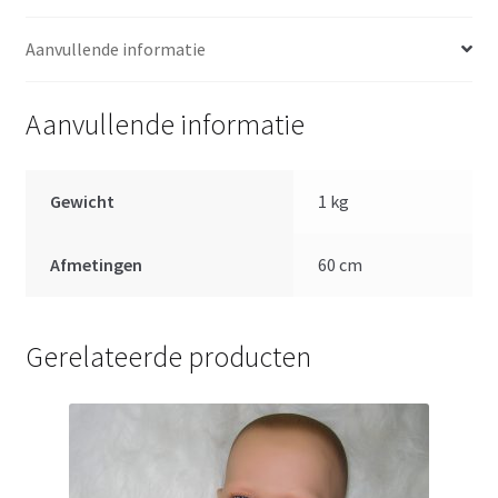
60
cm
Aanvullende informatie
aantal
Aanvullende informatie
Gewicht
1 kg
Afmetingen
60 cm
Gerelateerde producten