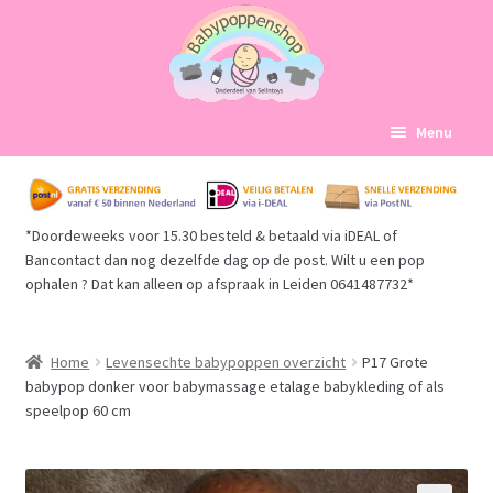
Ga
Ga
Menu
door
naar
naar
de
Home
navigatie
inhoud
*Doordeweeks voor 15.30 besteld & betaald via iDEAL of
Subme
Babypoppen Afdelingen
Bancontact dan nog dezelfde dag op de post. Wilt u een pop
uitvou
ophalen ? Dat kan alleen op afspraak in Leiden 0641487732*
Subme
Over ons
uitvou
Mijn account
Home
Levensechte babypoppen overzicht
P17 Grote
babypop donker voor babymassage etalage babykleding of als
speelpop 60 cm
Winkelmand
Afrekenen