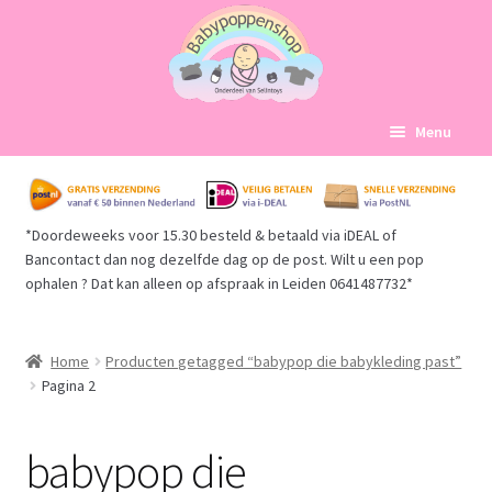
Ga
Ga
Menu
door
naar
naar
de
Home
navigatie
inhoud
*Doordeweeks voor 15.30 besteld & betaald via iDEAL of
Subme
Babypoppen Afdelingen
Bancontact dan nog dezelfde dag op de post. Wilt u een pop
uitvou
ophalen ? Dat kan alleen op afspraak in Leiden 0641487732*
Subme
Over ons
uitvou
Mijn account
Home
Producten getagged “babypop die babykleding past”
Pagina 2
Winkelmand
babypop die
Afrekenen