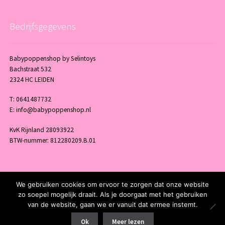
Bedrijfsgegevens
Babypoppenshop by Selintoys
Bachstraat 532
2324 HC LEIDEN
T: 0641487732
E: info@babypoppenshop.nl
KvK Rijnland 28093922
BTW-nummer: 812280209.B.01
We gebruiken cookies om ervoor te zorgen dat onze website
© 2025 Babypoppenshop - by Selintoys - Powered and maintained by
winkel
zo soepel mogelijk draait. Als je doorgaat met het gebruiken
van de website, gaan we er vanuit dat ermee instemt.
Ok
Meer lezen
0