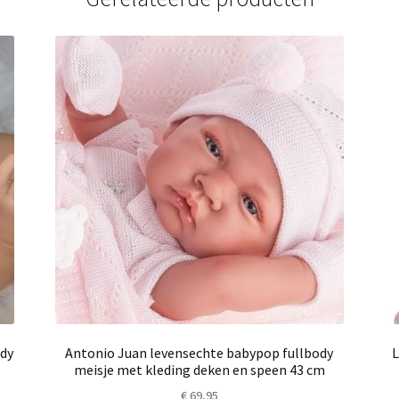
dy
Antonio Juan levensechte babypop fullbody
L
meisje met kleding deken en speen 43 cm
€
69,95