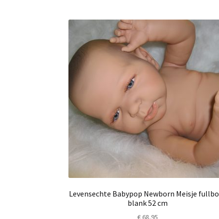
Levensechte Babypop Newborn Meisje fullbo
blank 52 cm
€
68,95