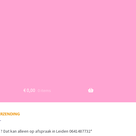
€
0,00
0 items
? Dat kan alleen op afspraak in Leiden 0641487732*