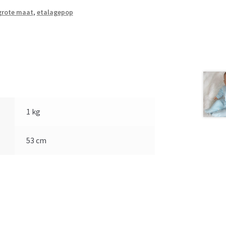
grote maat
,
etalagepop
1 kg
53 cm