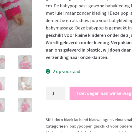
cm. De babypop past gewone babykleding kl
met luier maar zonder kleding ! Deze pop i
dementie en als show pop voor babykleding
babymassage. Deze babypop is gemaakt in 
geschikt voor kleine kinderen onder de 3 
Wordt geleverd zonder kleding. Verpakki
aan ons geleverd in plastic, wij doen daa
verzending naar onze klanten.
2 op voorraad
AD3v
Toevoegen aan winkelwag
Levensechte
Babypop
soft
body
SKU:
doro blank lachend blauwe ogen velours pak
Categorieën:
babypoppen geschikt voor ouder
lachend