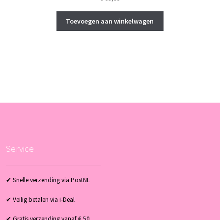
Toevoegen aan winkelwagen
Service
✔ Snelle verzending via PostNL
✔ Veilig betalen via i-Deal
✔ Gratis verzending vanaf € 50