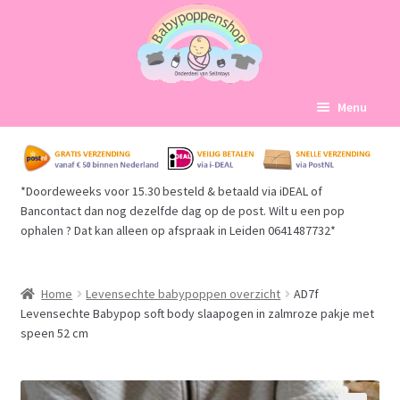
Ga
Ga
Menu
door
naar
naar
de
Home
navigatie
inhoud
*Doordeweeks voor 15.30 besteld & betaald via iDEAL of
Subme
Babypoppen Afdelingen
Bancontact dan nog dezelfde dag op de post. Wilt u een pop
uitvou
ophalen ? Dat kan alleen op afspraak in Leiden 0641487732*
Subme
Over ons
uitvou
Mijn account
Home
Levensechte babypoppen overzicht
AD7f
Levensechte Babypop soft body slaapogen in zalmroze pakje met
speen 52 cm
Winkelmand
Afrekenen