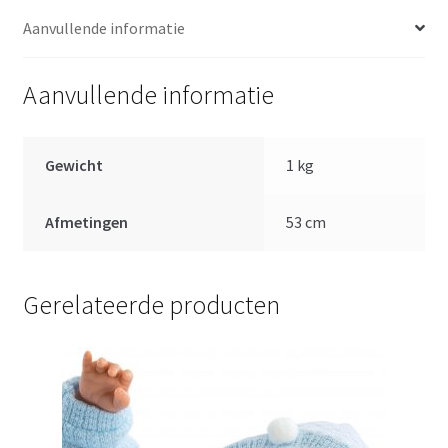
cm
Aanvullende informatie
aantal
Aanvullende informatie
Gewicht
1 kg
Afmetingen
53 cm
Gerelateerde producten