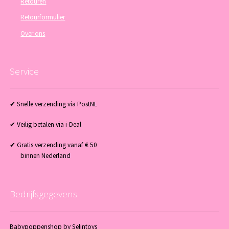
Retouren
Retourformulier
Over ons
Service
✔ Snelle verzending via PostNL
✔ Veilig betalen via i-Deal
✔ Gratis verzending vanaf € 50
binnen Nederland
Bedrijfsgegevens
Babypoppenshop by Selintoys