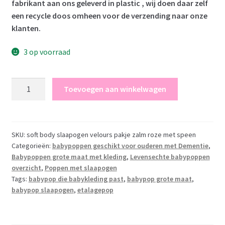
fabrikant aan ons geleverd in plastic , wij doen daar zelf
een recycle doos omheen voor de verzending naar onze
klanten.
3 op voorraad
AD7f
Toevoegen aan winkelwagen
Levensechte
Babypop
soft
body
SKU:
soft body slaapogen velours pakje zalm roze met speen
Categorieën:
babypoppen geschikt voor ouderen met Dementie
,
slaapogen
Babypoppen grote maat met kleding
,
Levensechte babypoppen
in
overzicht
,
Poppen met slaapogen
zalmroze
Tags:
babypop die babykleding past
,
babypop grote maat
,
pakje
babypop slaapogen
,
etalagepop
met
speen
52