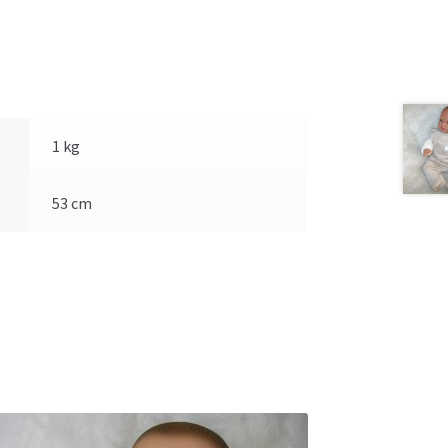
1 kg
53 cm