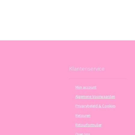
Klantenservice
Mijn account
Algemene Voorwaarden
Privacybeleid & Cookies
Retouren
Retourformulier
Over ons