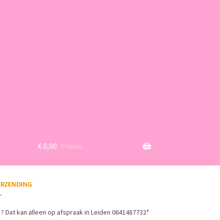
€
0,00
0 items
? Dat kan alleen op afspraak in Leiden 0641487732*