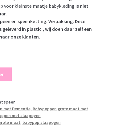
p voor kleinste maatje babykleding.
Is niet
aar.
peen en speenketting. Verpakking: Deze
eleverd in plastic , wij doen daar zelf een
naar onze klanten.
en
et speen
en met Dementie
,
Babypoppen grote maat met
oppen met slaapogen
grote maat
,
babypop slaapogen