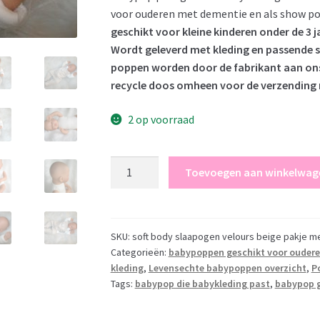
voor ouderen met dementie en als show po
geschikt voor kleine kinderen onder de 3 j
Wordt geleverd met kleding en passende s
poppen worden door de fabrikant aan ons g
recycle doos omheen voor de verzending 
2 op voorraad
AD7a
Toevoegen aan winkelwag
Levensechte
Babypop
soft
body
SKU:
soft body slaapogen velours beige pakje m
Categorieën:
babypoppen geschikt voor ouder
slaapogen
kleding
,
Levensechte babypoppen overzicht
,
P
kleding
Tags:
babypop die babykleding past
,
babypop 
speen
52