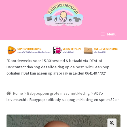
Ga
Ga
Menu
door
naar
naar
de
Home
navigatie
inhoud
*Doordeweeks voor 15.30 besteld & betaald via iDEAL of
Subme
Babypoppen Afdelingen
Bancontact dan nog dezelfde dag op de post. Wilt u een pop
uitvou
ophalen ? Dat kan alleen op afspraak in Leiden 0641487732*
Subme
Over ons
uitvou
Mijn account
Home
Babypoppen grote maat met kleding
AD7b
Levensechte Babypop softbody slaapogen kleding en speen 52cm
Winkelmand
Afrekenen