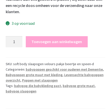
een recycle doos omheen voor de verzending naar onze
klanten.
3 op voorraad
AD7b
Toevoegen aan winkelwagen
Levensechte
Babypop
softbody
slaapogen
SKU:
soft body slaapogen velours pakje beertje en speen-d
Categorieën:
babypoppen geschikt voor ouderen met Dementie
,
kleding
Babypoppen grote maat met kleding
,
Levensechte babypoppen
en
overzicht
,
Poppen met slaapogen
speen
Tags:
babypop die babykleding past
,
babypop grote maat
,
52cm
babypop slaapogen
aantal