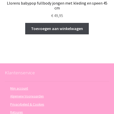
Llorens babypop fullbody jongen met kleding en speen 45
cm
€
49,95
Toevoegen aan winkelwagen
Klantenservice
Mijn account
Algemene Voorwaarden
Privacybeleid & Cookies
Retouren