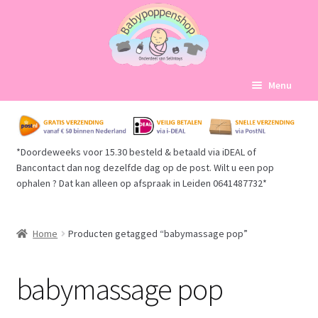
Ga
Ga
Menu
door
naar
naar
de
Home
navigatie
inhoud
*Doordeweeks voor 15.30 besteld & betaald via iDEAL of
Subme
Babypoppen Afdelingen
Bancontact dan nog dezelfde dag op de post. Wilt u een pop
uitvou
ophalen ? Dat kan alleen op afspraak in Leiden 0641487732*
Subme
Over ons
uitvou
Mijn account
Home
Producten getagged “babymassage pop”
Winkelmand
babymassage pop
Afrekenen