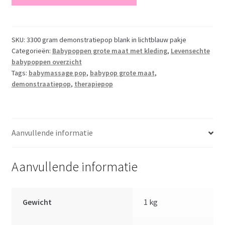
Demonstratiepop
babypop
voor
babyfotografie
SKU:
3300 gram demonstratiepop blank in lichtblauw pakje
Categorieën:
Babypoppen grote maat met kleding
,
Levensechte
–
babypoppen overzicht
therapie
Tags:
babymassage pop
,
babypop grote maat
,
–
demonstraatiepop
,
therapiepop
babymassage
52
cm
gewicht
Aanvullende informatie
3300
gram
Aanvullende informatie
blauw
pakje
aantal
Gewicht
1 kg