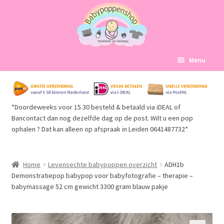
Ga
Ga
Menu
door
naar
naar
de
Home
navigatie
inhoud
*Doordeweeks voor 15.30 besteld & betaald via iDEAL of
Subme
Babypoppen Afdelingen
Bancontact dan nog dezelfde dag op de post. Wilt u een pop
uitvou
ophalen ? Dat kan alleen op afspraak in Leiden 0641487732*
Subme
Over ons
uitvou
Mijn account
Home
Levensechte babypoppen overzicht
ADH1b
Demonstratiepop babypop voor babyfotografie – therapie –
babymassage 52 cm gewicht 3300 gram blauw pakje
Winkelmand
Afrekenen