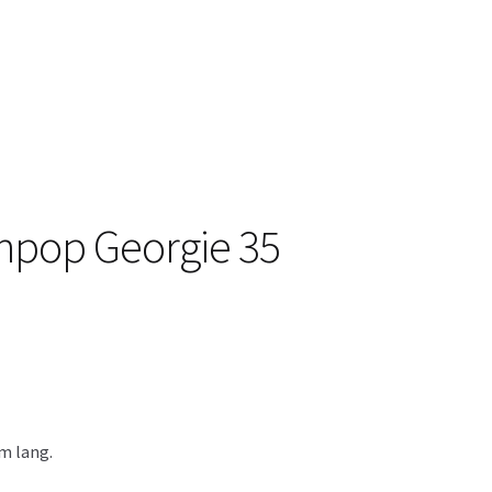
npop Georgie 35
m lang.