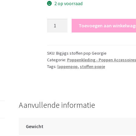
€ 21,95.
€ 16,00.
2 op voorraad
Stoffen
Toevoegen aan winkelwag
pop
lappenpop
Georgie
35
SKU:
Bigjigs stoffen pop Georgie
Categorie:
Poppenkleding - Poppen Accessoire
cm
Tags:
lappenpop
,
stoffen popje
aantal
Aanvullende informatie
Gewicht