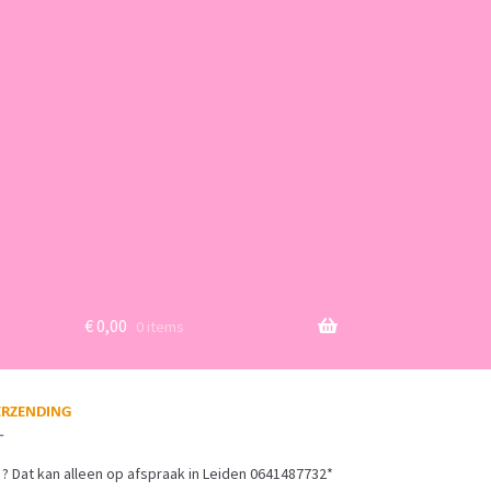
€
0,00
0 items
? Dat kan alleen op afspraak in Leiden 0641487732*