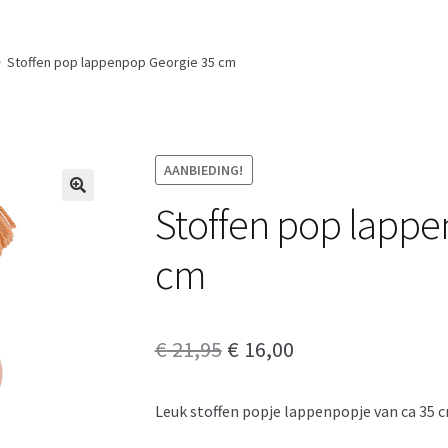
Stoffen pop lappenpop Georgie 35 cm
AANBIEDING!
Stoffen pop lappe
cm
Oorspronkelijke
Huidige
€
21,95
€
16,00
prijs
prijs
Leuk stoffen popje lappenpopje van ca 35 c
was:
is: