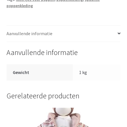
Llorens
poppenkleding
voor
pop
40
t/m
Aanvullende informatie
43
cm
aantal
Aanvullende informatie
Gewicht
1 kg
Gerelateerde producten