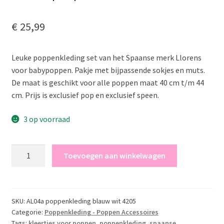
€
25,99
Leuke poppenkleding set van het Spaanse merk Llorens
voor babypoppen. Pakje met bijpassende sokjes en muts.
De maat is geschikt voor alle poppen maat 40 cm t/m 44
cm. Prijs is exclusief pop en exclusief speen.
3 op voorraad
Llorens
Toevoegen aan winkelwagen
Poppenkleding
4
delig
blauw
SKU:
AL04a poppenkleding blauw wit 4205
Categorie:
Poppenkleding - Poppen Accessoires
wit
Tags:
kleertjes voor poppen
,
poppenkleding
,
spaanse