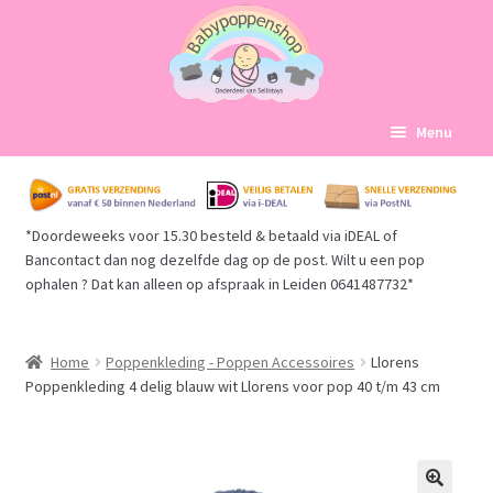
Ga
Ga
Menu
door
naar
naar
de
Home
navigatie
inhoud
*Doordeweeks voor 15.30 besteld & betaald via iDEAL of
Subme
Babypoppen Afdelingen
Bancontact dan nog dezelfde dag op de post. Wilt u een pop
uitvou
ophalen ? Dat kan alleen op afspraak in Leiden 0641487732*
Subme
Over ons
uitvou
Mijn account
Home
Poppenkleding - Poppen Accessoires
Llorens
Poppenkleding 4 delig blauw wit Llorens voor pop 40 t/m 43 cm
Winkelmand
Afrekenen