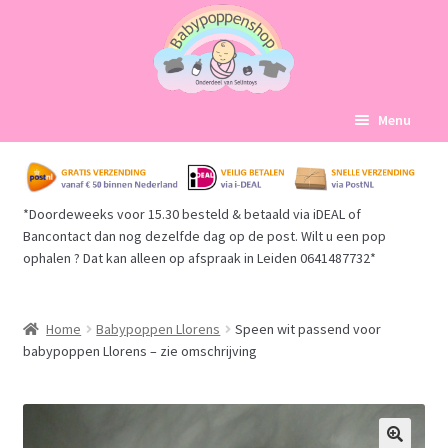
Ga
Ga
Menu
door
naar
naar
de
Home
navigatie
inhoud
*Doordeweeks voor 15.30 besteld & betaald via iDEAL of
Subme
Babypoppen Afdelingen
Bancontact dan nog dezelfde dag op de post. Wilt u een pop
uitvou
ophalen ? Dat kan alleen op afspraak in Leiden 0641487732*
Subme
Over ons
uitvou
Mijn account
Home
Babypoppen Llorens
Speen wit passend voor
babypoppen Llorens – zie omschrijving
Winkelmand
Afrekenen