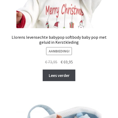
Llorens levensechte babypop softbody baby pop met
geluid in Kerstkleding
AANBIEDING!
Oorspronkelijke
Huidige
€
73,95
€
69,95
prijs
prijs
was:
is:
Lees verder
€ 73,95.
€ 69,95.