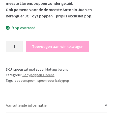
meeste Llorens poppen zonder geluid.
Ook passend voor de de meeste Antonio Juan en
Berenguer JC Toys poppen ! prijs is exclusief pop.
9 op voorraad
Speen
Toevoegen aan winkelwagen
wit
passend
voor
babypoppen
SKU:
speen wit met speenkletting llorens
Categorie:
Babypoppen Llorens
Llorens
Tags:
poppenspeen
,
speen voor babypop
–
zie
omschrijving
aantal
Aanvullende informatie