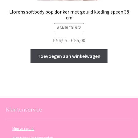
Llorens softbody pop donker met geluid kleding speen 38
cm
AANBIEDING!
Oorspronkelijke
Huidige
€
56,95
€
55,00
prijs
prijs
was:
is:
Toevoegen aan winkelwagen
€ 56,95.
€ 55,00.
Klantenservice
Mijn account