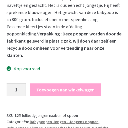
€ 32,95.
€ 30,00.
naveltje en geslacht. Het is dus een echt jongetje. Hij heeft
sprekende blauwe ogen. Het gewicht van deze babypop is
ca 800 gram. Inclusief speen met speenketting.
Passende kleertjes staan in de afdeling
poppenkleding.
Verpakking : Deze poppen worden door de
fabrikant geleverd in plastic zak. Wij doen daar zelf een
recycle doos omheen voor verzending naar onze
klanten.
4 op voorraad
Llorens
Toevoegen aan winkelwagen
fullbody
babypop
jongen
zonder
SKU:
L25 fullbody jongen naakt met speen
Categorieën:
Babypoppen Jongen - Jongens poppen
,
kleding