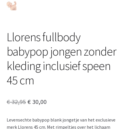
Llorens fullbody
babypop jongen zonder
kleding inclusief speen
45 cm
Oorspronkelijke
Huidige
€
32,95
€
30,00
prijs
prijs
Levensechte babypop blank jongetje van het exclusieve
was:
is:
merk Llorens 45 cm. Met rimpeltjes over het lichaam