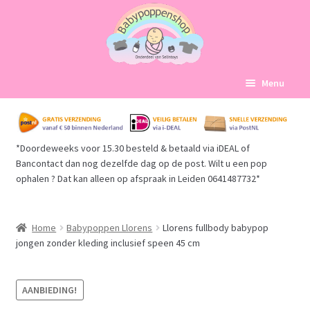
Ga
Ga
Menu
door
naar
naar
de
Home
navigatie
inhoud
*Doordeweeks voor 15.30 besteld & betaald via iDEAL of
Subme
Babypoppen Afdelingen
Bancontact dan nog dezelfde dag op de post. Wilt u een pop
uitvou
ophalen ? Dat kan alleen op afspraak in Leiden 0641487732*
Subme
Over ons
uitvou
Mijn account
Home
Babypoppen Llorens
Llorens fullbody babypop
jongen zonder kleding inclusief speen 45 cm
Winkelmand
AANBIEDING!
Afrekenen