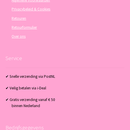
Algemene Voorwaarden
Privacybeleid & Cookies
Retouren
Retourformulier
Over ons
Service
✔ Snelle verzending via PostNL
✔ Veilig betalen via i-Deal
✔ Gratis verzending vanaf € 50
binnen Nederland
Bedrijfsgegevens