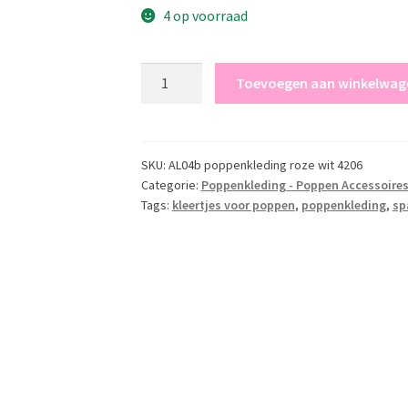
4 op voorraad
Llorens
Toevoegen aan winkelwag
Poppenkleding
4
delig
roze
SKU:
AL04b poppenkleding roze wit 4206
Categorie:
Poppenkleding - Poppen Accessoire
wit
Tags:
kleertjes voor poppen
,
poppenkleding
,
sp
Llorens
voor
pop
40
t/m
43
cm
aantal