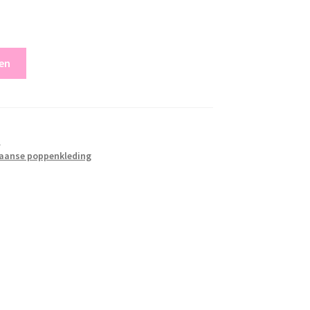
en
s
aanse poppenkleding