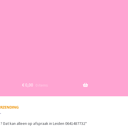
€
0,00
0 items
? Dat kan alleen op afspraak in Leiden 0641487732*