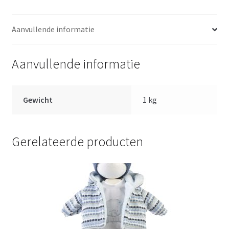
38
t/m
Aanvullende informatie
42
cm
aantal
Aanvullende informatie
Gewicht
1 kg
Gerelateerde producten