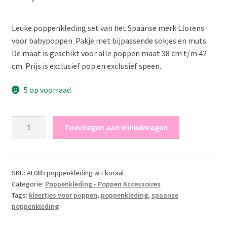
Leuke poppenkleding set van het Spaanse merk Llorens
voor babypoppen. Pakje met bijpassende sokjes en muts.
De maat is geschikt voor alle poppen maat 38 cm t/m 42
cm. Prijs is exclusief pop en exclusief speen.
5 op voorraad
Llorens
Toevoegen aan winkelwagen
Poppenkleding
3
delig
wit
SKU:
AL08b poppenkleding wit koraal
Categorie:
Poppenkleding - Poppen Accessoires
koraal
Tags:
kleertjes voor poppen
,
poppenkleding
,
spaanse
Llorens
poppenkleding
voor
pop