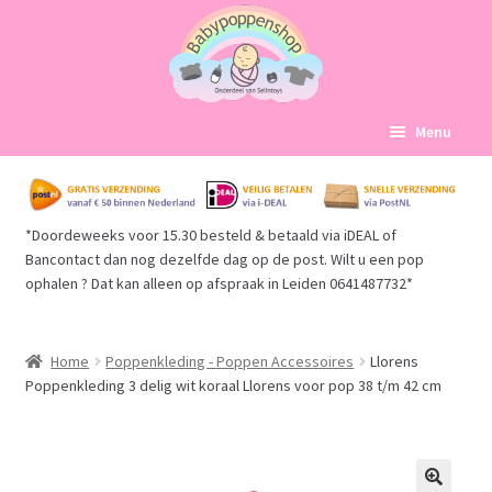
Ga
Ga
Menu
door
naar
naar
de
Home
navigatie
inhoud
*Doordeweeks voor 15.30 besteld & betaald via iDEAL of
Subme
Babypoppen Afdelingen
Bancontact dan nog dezelfde dag op de post. Wilt u een pop
uitvou
ophalen ? Dat kan alleen op afspraak in Leiden 0641487732*
Subme
Over ons
uitvou
Mijn account
Home
Poppenkleding - Poppen Accessoires
Llorens
Poppenkleding 3 delig wit koraal Llorens voor pop 38 t/m 42 cm
Winkelmand
Afrekenen