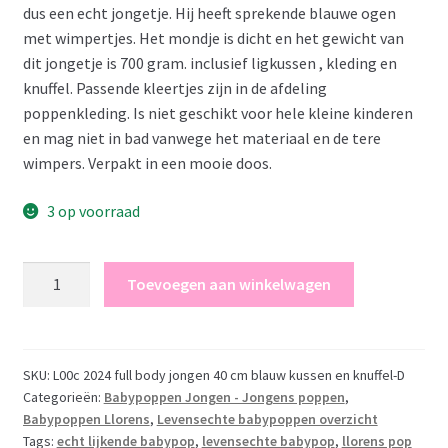
dus een echt jongetje. Hij heeft sprekende blauwe ogen
met wimpertjes. Het mondje is dicht en het gewicht van
dit jongetje is 700 gram. inclusief ligkussen , kleding en
knuffel. Passende kleertjes zijn in de afdeling
poppenkleding. Is niet geschikt voor hele kleine kinderen
en mag niet in bad vanwege het materiaal en de tere
wimpers. Verpakt in een mooie doos.
3 op voorraad
Llorens
Toevoegen aan winkelwagen
levensechte
babypop
fullbody
jongen
SKU:
L00c 2024 full body jongen 40 cm blauw kussen en knuffel-D
Categorieën:
Babypoppen Jongen - Jongens poppen
,
met
Babypoppen Llorens
,
Levensechte babypoppen overzicht
kleding
Tags:
echt lijkende babypop
,
levensechte babypop
,
llorens pop