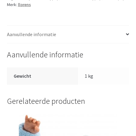
kussen
Merk:
llorens
en
knuffel
40cm
aantal
Aanvullende informatie
Aanvullende informatie
Gewicht
1 kg
Gerelateerde producten