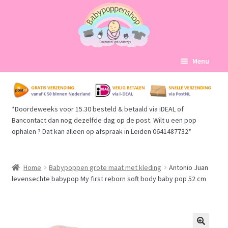
Ga
Ga
Menu
door
naar
naar
de
Home
navigatie
inhoud
*Doordeweeks voor 15.30 besteld & betaald via iDEAL of
Subme
Babypoppen Afdelingen
Bancontact dan nog dezelfde dag op de post. Wilt u een pop
uitvou
ophalen ? Dat kan alleen op afspraak in Leiden 0641487732*
Subme
Over ons
uitvou
Mijn account
Home
Babypoppen grote maat met kleding
Antonio Juan
levensechte babypop My first reborn soft body baby pop 52 cm
Winkelmand
Afrekenen