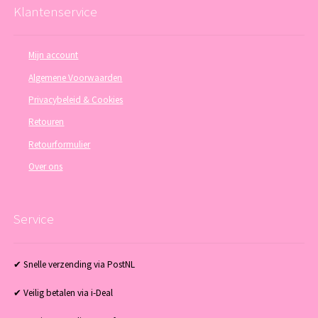
Klantenservice
Mijn account
Algemene Voorwaarden
Privacybeleid & Cookies
Retouren
Retourformulier
Over ons
Service
✔ Snelle verzending via PostNL
✔ Veilig betalen via i-Deal