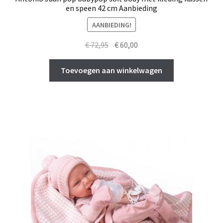
en speen 42 cm Aanbieding
AANBIEDING!
Oorspronkelijke
Huidige
€
72,95
€
60,00
prijs
prijs
was:
is:
Toevoegen aan winkelwagen
€ 72,95.
€ 60,00.