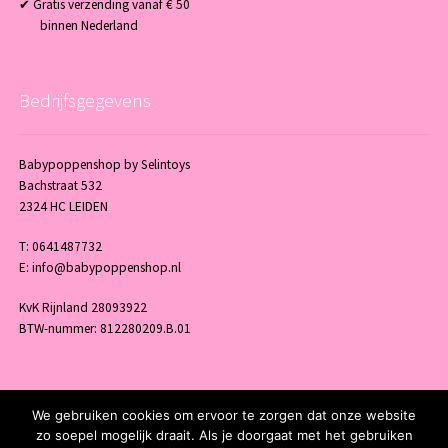
✔ Gratis verzending vanaf € 50
binnen Nederland
Bedrijfsgegevens
Babypoppenshop by Selintoys
Bachstraat 532
2324 HC LEIDEN
T: 0641487732
E: info@babypoppenshop.nl
KvK Rijnland 28093922
BTW-nummer: 812280209.B.01
We gebruiken cookies om ervoor te zorgen dat onze website
© 2026 Babypoppenshop - by Selintoys - Powered and maintained by
winkel
zo soepel mogelijk draait. Als je doorgaat met het gebruiken