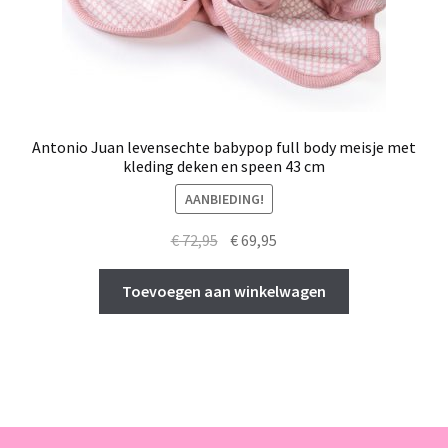
Antonio Juan levensechte babypop full body meisje met
kleding deken en speen 43 cm
AANBIEDING!
Oorspronkelijke
Huidige
€
72,95
€
69,95
prijs
prijs
was:
is:
Toevoegen aan winkelwagen
€ 72,95.
€ 69,95.