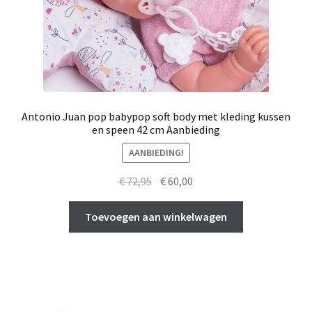
Antonio Juan pop babypop soft body met kleding kussen
en speen 42 cm Aanbieding
AANBIEDING!
Oorspronkelijke
Huidige
€
72,95
€
60,00
prijs
prijs
was:
is:
Toevoegen aan winkelwagen
€ 72,95.
€ 60,00.