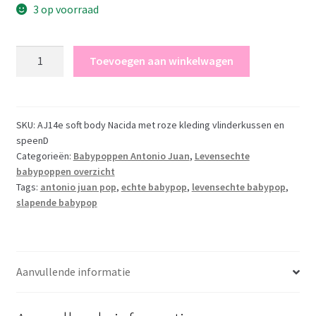
3 op voorraad
Antonio
Toevoegen aan winkelwagen
Juan
pop
babypop
soft
SKU:
AJ14e soft body Nacida met roze kleding vlinderkussen en
speenD
body
Categorieën:
Babypoppen Antonio Juan
,
Levensechte
met
babypoppen overzicht
kleding
Tags:
antonio juan pop
,
echte babypop
,
levensechte babypop
,
kussen
slapende babypop
en
speen
42
cm
Aanvullende informatie
Aanbieding
aantal