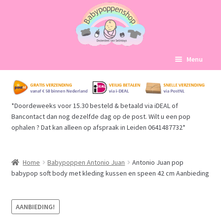
Ga
Ga
Menu
door
naar
naar
de
Home
navigatie
inhoud
*Doordeweeks voor 15.30 besteld & betaald via iDEAL of
Subme
Babypoppen Afdelingen
Bancontact dan nog dezelfde dag op de post. Wilt u een pop
uitvou
ophalen ? Dat kan alleen op afspraak in Leiden 0641487732*
Subme
Over ons
uitvou
Mijn account
Home
Babypoppen Antonio Juan
Antonio Juan pop
babypop soft body met kleding kussen en speen 42 cm Aanbieding
Winkelmand
AANBIEDING!
Afrekenen