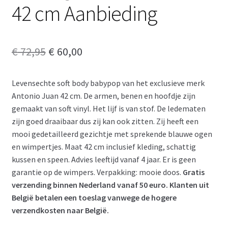
42 cm Aanbieding
Oorspronkelijke
Huidige
€
72,95
€
60,00
prijs
prijs
Levensechte soft body babypop van het exclusieve merk
was:
is:
Antonio Juan 42 cm. De armen, benen en hoofdje zijn
€ 72,95.
€ 60,00.
gemaakt van soft vinyl. Het lijf is van stof. De ledematen
zijn goed draaibaar dus zij kan ook zitten. Zij heeft een
mooi gedetailleerd gezichtje met sprekende blauwe ogen
en wimpertjes. Maat 42 cm inclusief kleding, schattig
kussen en speen. Advies leeftijd vanaf 4 jaar. Er is geen
garantie op de wimpers. Verpakking: mooie doos.
Gratis
verzending binnen Nederland vanaf 50 euro. Klanten uit
België betalen een toeslag vanwege de hogere
verzendkosten naar België.