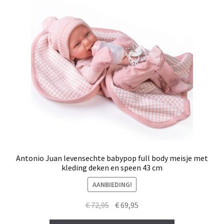
Antonio Juan levensechte babypop full body meisje met
kleding deken en speen 43 cm
AANBIEDING!
Oorspronkelijke
Huidige
€
72,95
€
69,95
prijs
prijs