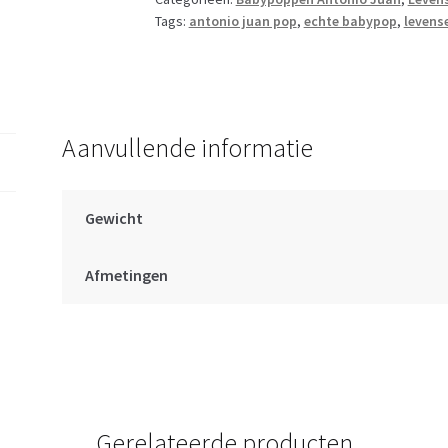
body
Tags:
antonio juan pop
,
echte babypop
,
levens
meisje
met
kleding
deken
en
Aanvullende informatie
speen
43
cm
Gewicht
aantal
Afmetingen
Gerelateerde producten