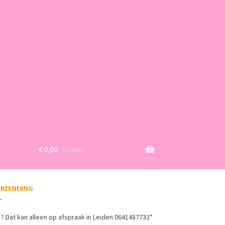
€
0,00
0 items
? Dat kan alleen op afspraak in Leiden 0641487732*