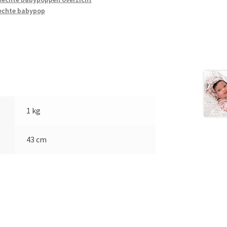
echte babypop
1 kg
43 cm