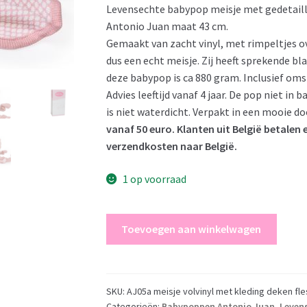
Levensechte babypop meisje met gedetaille
was:
is:
Antonio Juan maat 43 cm.
€ 72,95.
€ 69,95.
Gemaakt van zacht vinyl, met rimpeltjes ov
dus een echt meisje. Zij heeft sprekende 
deze babypop is ca 880 gram. Inclusief oms
Advies leeftijd vanaf 4 jaar. De pop niet i
is niet waterdicht. Verpakt in een mooie do
vanaf 50 euro. Klanten uit België betalen
verzendkosten naar België.
1 op voorraad
Antonio
Toevoegen aan winkelwagen
Juan
levensechte
babypop
full
SKU:
AJ05a meisje volvinyl met kleding deken fl
Categorieën:
Babypoppen Antonio Juan
,
Leven