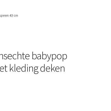
 speen 43 cm
ensechte babypop
met kleding deken