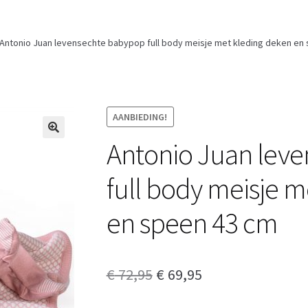
Antonio Juan levensechte babypop full body meisje met kleding deken en
AANBIEDING!
Antonio Juan lev
full body meisje 
en speen 43 cm
Oorspronkelijke
Huidige
€
72,95
€
69,95
prijs
prijs