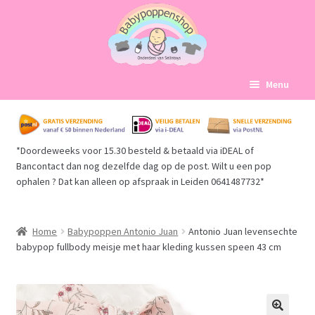
Ga
Ga
Menu
door
naar
naar
de
Home
navigatie
inhoud
*Doordeweeks voor 15.30 besteld & betaald via iDEAL of
Subme
Babypoppen Afdelingen
Bancontact dan nog dezelfde dag op de post. Wilt u een pop
uitvou
ophalen ? Dat kan alleen op afspraak in Leiden 0641487732*
Subme
Over ons
uitvou
Mijn account
Home
Babypoppen Antonio Juan
Antonio Juan levensechte
babypop fullbody meisje met haar kleding kussen speen 43 cm
Winkelmand
Afrekenen