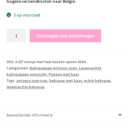
hogere verzendkosten naar België.
3 op voorraad
Antonio
Toevoegen aan winkelwagen
Juan
levensechte
babypop
fullbody
SKU:
AJ07 meisje met haar kussen speen Aktie
Categorieën:
Babypoppen Antonio Juan
,
Levensechte
meisje
babypoppen overzicht
,
Poppen met haar
met
Tags:
antonio juan pop
,
babypop met haar
,
echte babypop
,
haar
levensechte babypop
kleding
kussen
speen
43
Aanvullende informatie
cm
aantal