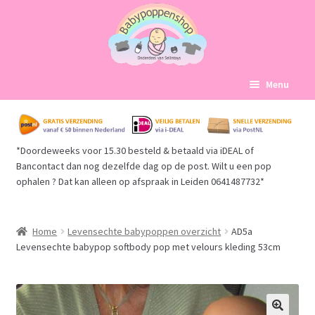
Ga
Ga
Menu
door
naar
naar
de
Home
navigatie
inhoud
*Doordeweeks voor 15.30 besteld & betaald via iDEAL of
Subme
Babypoppen Afdelingen
Bancontact dan nog dezelfde dag op de post. Wilt u een pop
uitvou
ophalen ? Dat kan alleen op afspraak in Leiden 0641487732*
Subme
Over ons
uitvou
Mijn account
Home
Levensechte babypoppen overzicht
AD5a
Levensechte babypop softbody pop met velours kleding 53cm
Winkelmand
Afrekenen