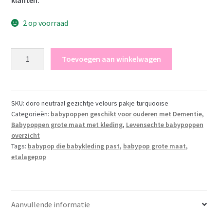
2 op voorraad
AD5a
Toevoegen aan winkelwagen
Levensechte
babypop
softbody
pop
SKU:
doro neutraal gezichtje velours pakje turquooise
Categorieën:
babypoppen geschikt voor ouderen met Dementie
,
met
Babypoppen grote maat met kleding
,
Levensechte babypoppen
velours
overzicht
kleding
Tags:
babypop die babykleding past
,
babypop grote maat
,
53cm
etalagepop
aantal
Aanvullende informatie