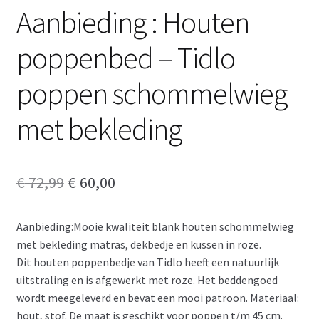
Aanbieding : Houten
poppenbed – Tidlo
poppen schommelwieg
met bekleding
Oorspronkelijke
Huidige
€
72,99
€
60,00
prijs
prijs
Aanbieding:Mooie kwaliteit blank houten schommelwieg
was:
is:
met bekleding matras, dekbedje en kussen in roze.
€ 72,99.
€ 60,00.
Dit houten poppenbedje van Tidlo heeft een natuurlijk
uitstraling en is afgewerkt met roze. Het beddengoed
wordt meegeleverd en bevat een mooi patroon. Materiaal:
hout, stof. De maat is geschikt voor poppen t/m 45 cm.