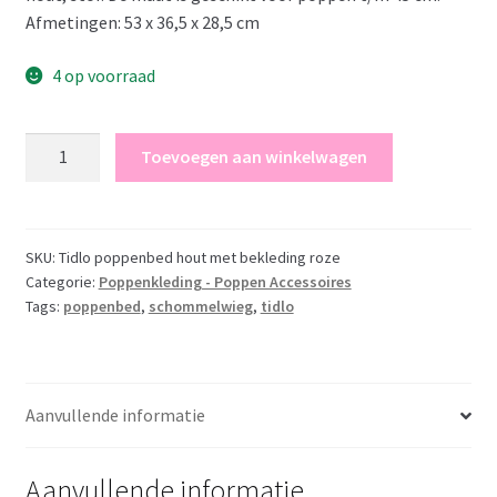
Afmetingen: 53 x 36,5 x 28,5 cm
4 op voorraad
Aanbieding
Toevoegen aan winkelwagen
:
Houten
poppenbed
-
SKU:
Tidlo poppenbed hout met bekleding roze
Categorie:
Poppenkleding - Poppen Accessoires
Tidlo
Tags:
poppenbed
,
schommelwieg
,
tidlo
poppen
schommelwieg
met
bekleding
Aanvullende informatie
aantal
Aanvullende informatie