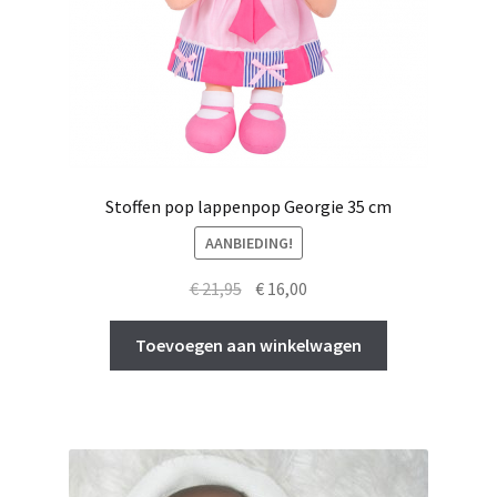
Stoffen pop lappenpop Georgie 35 cm
AANBIEDING!
Oorspronkelijke
Huidige
€
21,95
€
16,00
prijs
prijs
was:
is:
Toevoegen aan winkelwagen
€ 21,95.
€ 16,00.