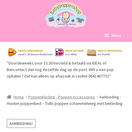
Ga
Ga
Menu
door
naar
naar
de
Home
navigatie
inhoud
*Doordeweeks voor 15.30 besteld & betaald via iDEAL of
Subme
Babypoppen Afdelingen
Bancontact dan nog dezelfde dag op de post. Wilt u een pop
uitvou
ophalen ? Dat kan alleen op afspraak in Leiden 0641487732*
Subme
Over ons
uitvou
Mijn account
Home
Poppenkleding - Poppen Accessoires
Aanbieding :
Houten poppenbed – Tidlo poppen schommelwieg met bekleding
Winkelmand
AANBIEDING!
Afrekenen