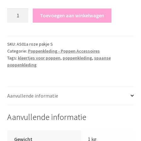
Poppenkleding
Toevoegen aan winkelwagen
By
Astrup
roze
gebreid
SKU:
AS01a roze pakje S
Categorie:
Poppenkleding - Poppen Accessoires
voor
Tags:
kleertjes voor poppen
,
poppenkleding
,
spaanse
pop
poppenkleding
35
t/m
39
cm
Aanvullende informatie
aantal
Aanvullende informatie
Gewicht
1 kg