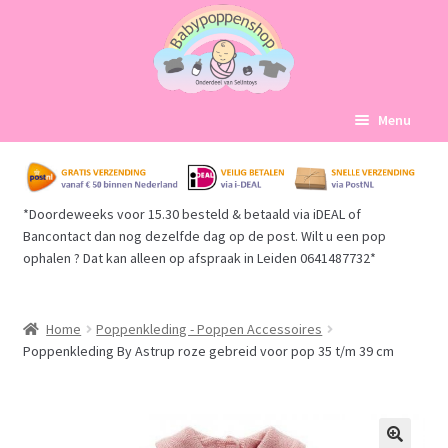
Ga
Ga
Menu
door
naar
naar
de
Home
navigatie
inhoud
*Doordeweeks voor 15.30 besteld & betaald via iDEAL of
Subme
Babypoppen Afdelingen
Bancontact dan nog dezelfde dag op de post. Wilt u een pop
uitvou
ophalen ? Dat kan alleen op afspraak in Leiden 0641487732*
Subme
Over ons
uitvou
Mijn account
Home
Poppenkleding - Poppen Accessoires
Poppenkleding By Astrup roze gebreid voor pop 35 t/m 39 cm
Winkelmand
Afrekenen