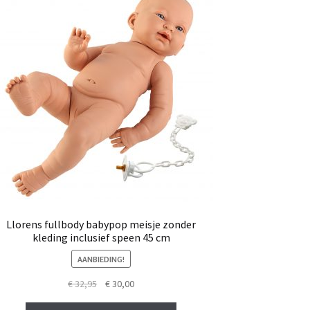
Llorens fullbody babypop meisje zonder
kleding inclusief speen 45 cm
AANBIEDING!
Oorspronkelijke
Huidige
€
32,95
€
30,00
prijs
prijs