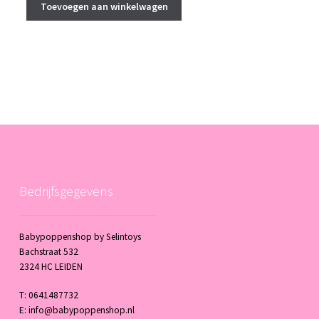
was:
is:
Toevoegen aan winkelwagen
€ 32,95.
€ 30,00.
Bedrijfsgegevens
Babypoppenshop by Selintoys
Bachstraat 532
2324 HC LEIDEN
T: 0641487732
E: info@babypoppenshop.nl