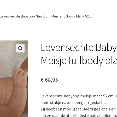
Levensechte Babypop New born Meisje fullbody blank 52 cm
Levensechte Bab
Meisje fullbody bl
€
68,95
Levensechte babypop meisje maat 52 cm. M
klein stukje navelstreng en geslacht.
Zij heeft een mooi getailleerd gezichtje e
cm en past de allerkleinste babykleding m