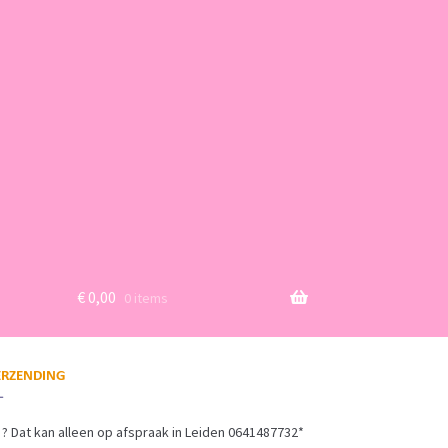
€
0,00
0 items
? Dat kan alleen op afspraak in Leiden 0641487732*