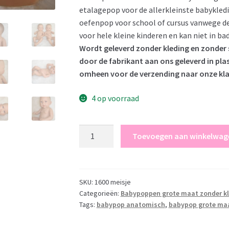
etalagepop voor de allerkleinste babykled
oefenpop voor school of cursus vanwege de 
voor hele kleine kinderen en kan niet in b
Wordt geleverd zonder kleding en zonder
door de fabrikant aan ons geleverd in plas
omheen voor de verzending naar onze kl
4 op voorraad
Levensechte
Toevoegen aan winkelwag
Babypop
New
born
Meisje
SKU:
1600 meisje
Categorieën:
Babypoppen grote maat zonder k
fullbody
Tags:
babypop anatomisch
,
babypop grote ma
blank
52