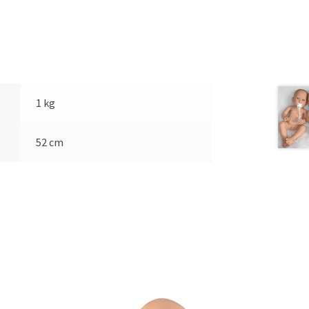
1 kg
52 cm