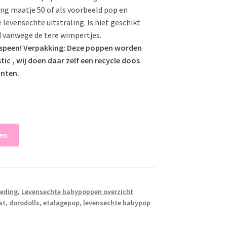
ing maatje 50 of als voorbeeld pop en
levensechte uitstraling. Is niet geschikt
ad vanwege de tere wimpertjes.
 speen! Verpakking: Deze poppen worden
tic , wij doen daar zelf een recycle doos
anten.
en
leding
,
Levensechte babypoppen overzicht
at
,
dorodolls
,
etalagepop
,
levensechte babypop