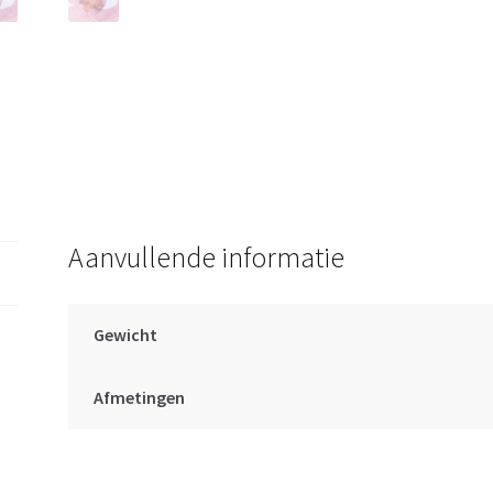
kussen
en
speen
42
cm
aantal
Aanvullende informatie
Gewicht
Afmetingen