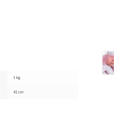
1 kg
42 cm