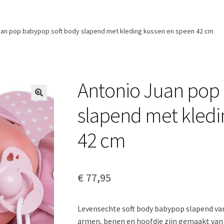
uan pop babypop soft body slapend met kleding kussen en speen 42 cm
Antonio Juan pop
slapend met kledi
42 cm
€
77,95
Levensechte soft body babypop slapend van
armen, benen en hoofdje zijn gemaakt van so