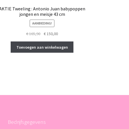
AKTIE Tweeling : Antonio Juan babypoppen
jongen en meisje 43 cm
AANBIEDING!
Oorspronkelijke
Huidige
€
165,90
€
150,00
prijs
prijs
was:
is:
Toevoegen aan winkelwagen
€ 165,90.
€ 150,00.
Bedrijfsgegevens