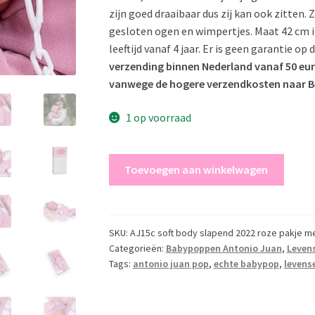
zijn goed draaibaar dus zij kan ook zitten. 
gesloten ogen en wimpertjes. Maat 42 cm in
leeftijd vanaf 4 jaar. Er is geen garantie o
verzending binnen Nederland vanaf 50 euro
vanwege de hogere verzendkosten naar Be
1 op voorraad
Antonio
Toevoegen aan winkelwagen
Juan
pop
babypop
soft
SKU:
AJ15c soft body slapend 2022 roze pakje me
Categorieën:
Babypoppen Antonio Juan
,
Leven
body
Tags:
antonio juan pop
,
echte babypop
,
levens
slapend
met
kleding