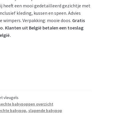
Zij heeft een mooi gedetailleerd gezichtje met
clusief kleding, kussen en speen. Advies
p de wimpers. Verpakking: mooie doos.
Gratis
. Klanten uit België betalen een toeslag
lgië.
t vleugels
sechte babypoppen overzicht
echte babypop
,
slapende babypop