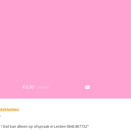
€
0,00
0 items
? Dat kan alleen op afspraak in Leiden 0641487732*