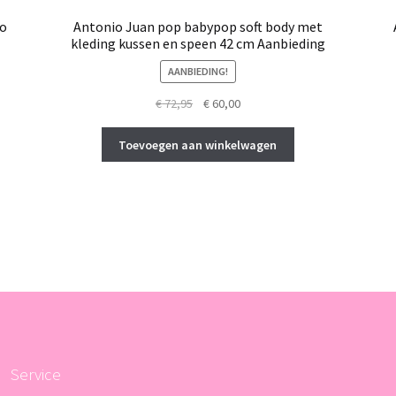
io
Antonio Juan pop babypop soft body met
kleding kussen en speen 42 cm Aanbieding
AANBIEDING!
Oorspronkelijke
Huidige
€
72,95
€
60,00
prijs
prijs
was:
is:
Toevoegen aan winkelwagen
€ 72,95.
€ 60,00.
Service