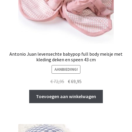
Antonio Juan levensechte babypop full body meisje met
kleding deken en speen 43 cm
AANBIEDING!
Oorspronkelijke
Huidige
€
72,95
€
69,95
prijs
prijs
was:
is:
Toevoegen aan winkelwagen
€ 72,95.
€ 69,95.