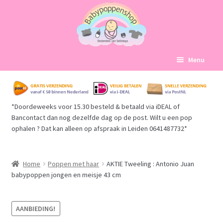
Ga
Ga
Menu
door
naar
naar
de
Home
navigatie
inhoud
*Doordeweeks voor 15.30 besteld & betaald via iDEAL of
Subme
Babypoppen Afdelingen
Bancontact dan nog dezelfde dag op de post. Wilt u een pop
uitvou
ophalen ? Dat kan alleen op afspraak in Leiden 0641487732*
Subme
Over ons
uitvou
Mijn account
Home
Poppen met haar
AKTIE Tweeling : Antonio Juan
babypoppen jongen en meisje 43 cm
Winkelmand
AANBIEDING!
Afrekenen