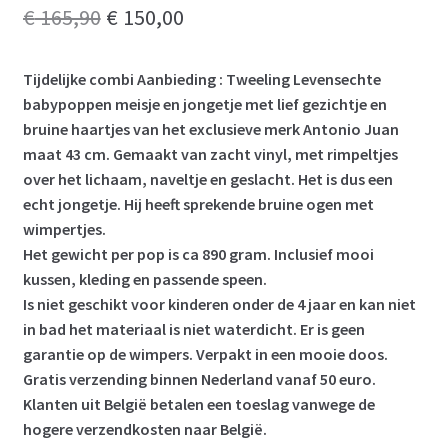
Oorspronkelijke
Huidige
€
165,90
€
150,00
prijs
prijs
Tijdelijke combi Aanbieding : Tweeling Levensechte
was:
is:
babypoppen meisje en jongetje met lief gezichtje en
€ 165,90.
€ 150,00.
bruine haartjes van het exclusieve merk Antonio Juan
maat 43 cm. Gemaakt van zacht vinyl, met rimpeltjes
over het lichaam, naveltje en geslacht. Het is dus een
echt jongetje. Hij heeft sprekende bruine ogen met
wimpertjes.
Het gewicht per pop is ca 890 gram. Inclusief mooi
kussen, kleding en passende speen.
Is niet geschikt voor kinderen onder de 4 jaar en kan niet
in bad het materiaal is niet waterdicht. Er is geen
garantie op de wimpers. Verpakt in een mooie doos.
Gratis verzending binnen Nederland vanaf 50 euro.
Klanten uit België betalen een toeslag vanwege de
hogere verzendkosten naar België.