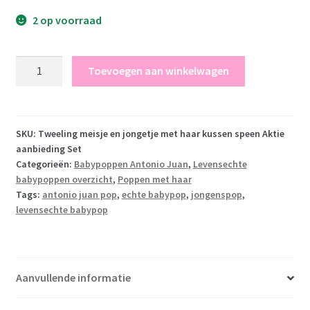
2 op voorraad
AKTIE
Toevoegen aan winkelwagen
Tweeling
:
Antonio
Juan
SKU:
Tweeling meisje en jongetje met haar kussen speen Aktie
aanbieding Set
babypoppen
Categorieën:
Babypoppen Antonio Juan
,
Levensechte
jongen
babypoppen overzicht
,
Poppen met haar
en
Tags:
antonio juan pop
,
echte babypop
,
jongenspop
,
meisje
levensechte babypop
43
cm
aantal
Aanvullende informatie