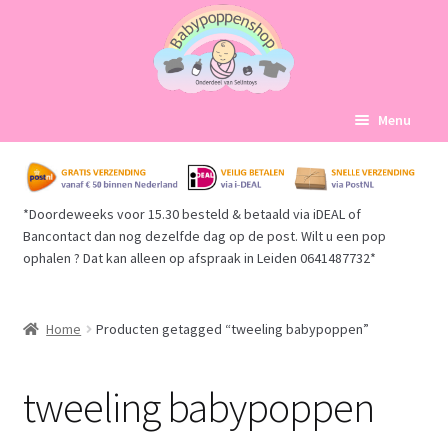
Ga
Ga
Menu
door
naar
naar
de
Home
navigatie
inhoud
*Doordeweeks voor 15.30 besteld & betaald via iDEAL of
Subme
Babypoppen Afdelingen
Bancontact dan nog dezelfde dag op de post. Wilt u een pop
uitvou
ophalen ? Dat kan alleen op afspraak in Leiden 0641487732*
Subme
Over ons
uitvou
Mijn account
Home
Producten getagged “tweeling babypoppen”
Winkelmand
tweeling babypoppen
Afrekenen