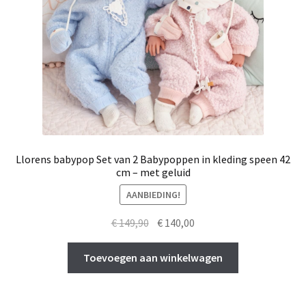
Llorens babypop Set van 2 Babypoppen in kleding speen 42
cm – met geluid
AANBIEDING!
Oorspronkelijke
Huidige
€
149,90
€
140,00
prijs
prijs
was:
is:
Toevoegen aan winkelwagen
€ 149,90.
€ 140,00.