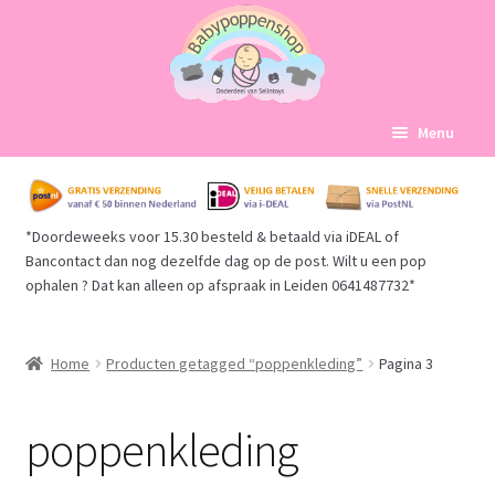
Ga
Ga
Menu
door
naar
naar
de
Home
navigatie
inhoud
*Doordeweeks voor 15.30 besteld & betaald via iDEAL of
Subme
Babypoppen Afdelingen
Bancontact dan nog dezelfde dag op de post. Wilt u een pop
uitvou
ophalen ? Dat kan alleen op afspraak in Leiden 0641487732*
Subme
Over ons
uitvou
Mijn account
Home
Producten getagged “poppenkleding”
Pagina 3
Winkelmand
poppenkleding
Afrekenen