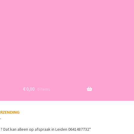
€
0,00
0 items
? Dat kan alleen op afspraak in Leiden 0641487732*