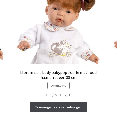
e
Llorens soft body babypop Joelle met rood
haar en speen 38 cm
AANBIEDING!
Oorspronkelijke
Huidige
€
59,95
€
52,00
prijs
prijs
was:
is:
Toevoegen aan winkelwagen
€ 59,95.
€ 52,00.