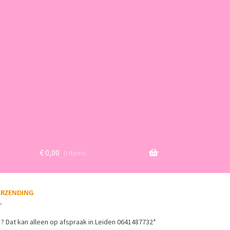
€
0,00
0 items
? Dat kan alleen op afspraak in Leiden 0641487732*