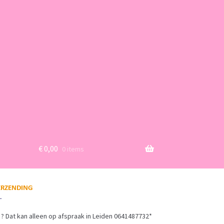
€
0,00
0 items
? Dat kan alleen op afspraak in Leiden 0641487732*