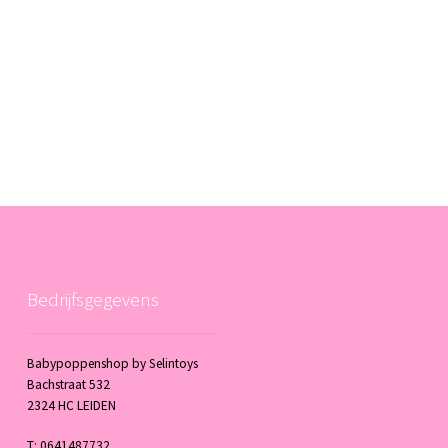
Bedrijfsgegevens
Babypoppenshop by Selintoys
Bachstraat 532
2324 HC LEIDEN
T: 0641487732