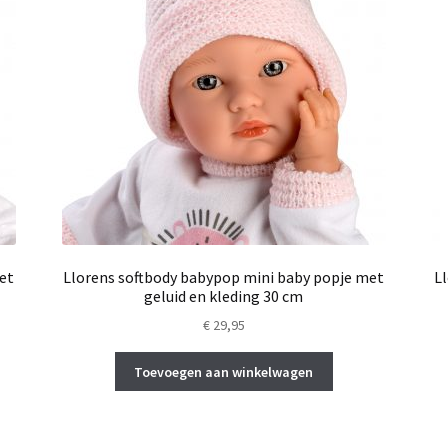
et
Llorens softbody babypop mini baby popje met
L
geluid en kleding 30 cm
€
29,95
Toevoegen aan winkelwagen