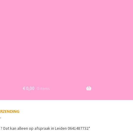
€
0,00
0 items
? Dat kan alleen op afspraak in Leiden 0641487732*